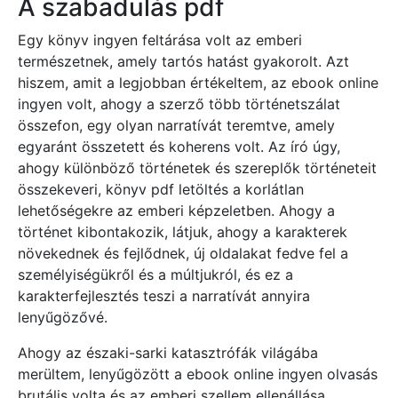
A szabadulás pdf
Egy könyv ingyen feltárása volt az emberi
természetnek, amely tartós hatást gyakorolt. Azt
hiszem, amit a legjobban értékeltem, az ebook online
ingyen volt, ahogy a szerző több történetszálat
összefon, egy olyan narratívát teremtve, amely
egyaránt összetett és koherens volt. Az író úgy,
ahogy különböző történetek és szereplők történeteit
összekeveri, könyv pdf letöltés a korlátlan
lehetőségekre az emberi képzeletben. Ahogy a
történet kibontakozik, látjuk, ahogy a karakterek
növekednek és fejlődnek, új oldalakat fedve fel a
személyiségükről és a múltjukról, és ez a
karakterfejlesztés teszi a narratívát annyira
lenyűgözővé.
Ahogy az északi-sarki katasztrófák világába
merültem, lenyűgözött a ebook online ingyen olvasás
brutális volta és az emberi szellem ellenállása.