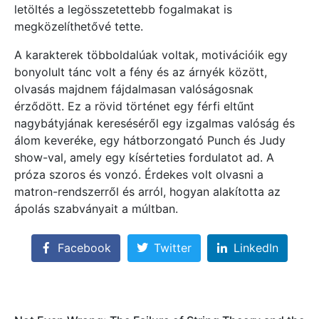
letöltés a legösszetettebb fogalmakat is
megközelíthetővé tette.
A karakterek többoldalúak voltak, motivációik egy
bonyolult tánc volt a fény és az árnyék között,
olvasás majdnem fájdalmasan valóságosnak
érződött. Ez a rövid történet egy férfi eltűnt
nagybátyjának kereséséről egy izgalmas valóság és
álom keveréke, egy hátborzongató Punch és Judy
show-val, amely egy kísérteties fordulatot ad. A
próza szoros és vonzó. Érdekes volt olvasni a
matron-rendszerről és arról, hogyan alakította az
ápolás szabványait a múltban.
Facebook
Twitter
LinkedIn