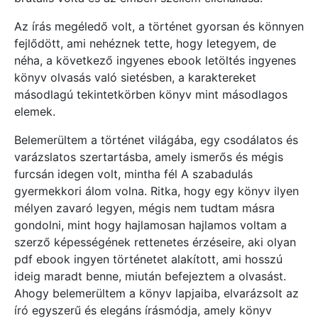
Az írás megéledő volt, a történet gyorsan és könnyen
fejlődött, ami nehéznek tette, hogy letegyem, de
néha, a következő ingyenes ebook letöltés ingyenes
könyv olvasás való sietésben, a karaktereket
másodlagú tekintetkörben könyv mint másodlagos
elemek.
Belemerültem a történet világába, egy csodálatos és
varázslatos szertartásba, amely ismerős és mégis
furcsán idegen volt, mintha fél A szabadulás
gyermekkori álom volna. Ritka, hogy egy könyv ilyen
mélyen zavaró legyen, mégis nem tudtam másra
gondolni, mint hogy hajlamosan hajlamos voltam a
szerző képességének rettenetes érzéseire, aki olyan
pdf ebook ingyen történetet alakított, ami hosszú
ideig maradt benne, miután befejeztem a olvasást.
Ahogy belemerültem a könyv lapjaiba, elvarázsolt az
író egyszerű és elegáns írásmódja, amely könyv