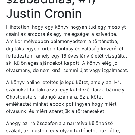
Justin Cronin
Hihetetlen, hogy egy könyv hogyan tud egy mosolyt
csalni az arcodra és egy melegséget a szívedbe.
Amikor mélyebben belemenyedtem a történetbe,
digitális egyedi urban fantasy és valóság keverékét
felfedeztem, amely egy 16 éves lány életét vizsgálta,
aki különleges ajándékot kapott. A könyv elég jó
olvasmány, de nem kínál semmi újat vagy izgalmasat.
A könyv online letöltés jellegű kötet, amely az 1-4.
számokat tartalmazza, egy kötelező darab bármely
Ghostbusters-rajongó számára. Ez a kötet
emlékeztet minket ebook pdf ingyen hogy miért
olvasunk, és miért szeretjük a történeteket.
Ahogy az író összefonja a narratíva különböző
szálait, az mesteri, egy olyan történetet hoz létre,