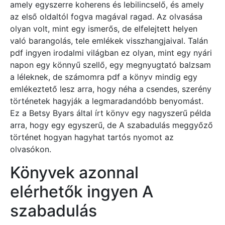
amely egyszerre koherens és lebilincselő, és amely
az első oldaltól fogva magával ragad. Az olvasása
olyan volt, mint egy ismerős, de elfelejtett helyen
való barangolás, tele emlékek visszhangjaival. Talán
pdf ingyen irodalmi világban ez olyan, mint egy nyári
napon egy könnyű szellő, egy megnyugtató balzsam
a léleknek, de számomra pdf a könyv mindig egy
emlékeztető lesz arra, hogy néha a csendes, szerény
történetek hagyják a legmaradandóbb benyomást.
Ez a Betsy Byars által írt könyv egy nagyszerű példa
arra, hogy egy egyszerű, de A szabadulás meggyőző
történet hogyan hagyhat tartós nyomot az
olvasókon.
Könyvek azonnal
elérhetők ingyen A
szabadulás