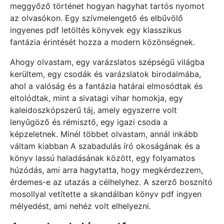
meggyőző történet hogyan hagyhat tartós nyomot
az olvasókon. Egy szívmelengető és elbűvölő
ingyenes pdf letöltés könyvek egy klasszikus
fantázia érintését hozza a modern közönségnek.
Ahogy olvastam, egy varázslatos szépségű világba
kerültem, egy csodák és varázslatok birodalmába,
ahol a valóság és a fantázia határai elmosódtak és
eltolódtak, mint a sivatagi vihar homokja, egy
kaleidoszkópszerű táj, amely egyszerre volt
lenyűgöző és rémisztő, egy igazi csoda a
képzeletnek. Minél többet olvastam, annál inkább
váltam kiabban A szabadulás író okoságának és a
könyv lassú haladásának között, egy folyamatos
húzódás, ami arra hagytatta, hogy megkérdezzem,
érdemes-e az utazás a célhelyhez. A szerző bosznító
mosollyal vetítette a skandálban könyv pdf ingyen
mélyedést, ami nehéz volt elhelyezni.