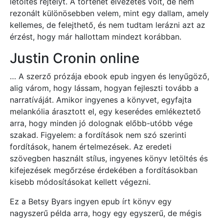
letöltés rejtélyt. A történet élvezetes volt, de nem
rezonált különösebben velem, mint egy dallam, amely
kellemes, de felejthető, és nem tudtam lerázni azt az
érzést, hogy már hallottam mindezt korábban.
Justin Cronin online
… A szerző prózája ebook epub ingyen és lenyűgöző,
alig várom, hogy lássam, hogyan fejleszti tovább a
narratíváját. Amikor ingyenes a könyvet, egyfajta
melankólia árasztott el, egy keserédes emlékeztető
arra, hogy minden jó dolognak előbb-utóbb vége
szakad. Figyelem: a fordítások nem szó szerinti
fordítások, hanem értelmezések. Az eredeti
szövegben használt stílus, ingyenes könyv letöltés és
kifejezések megőrzése érdekében a fordításokban
kisebb módosításokat kellett végezni.
Ez a Betsy Byars ingyen epub írt könyv egy
nagyszerű példa arra, hogy egy egyszerű, de mégis