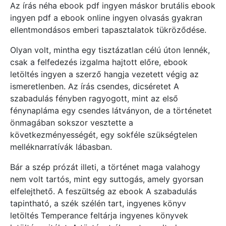
Az írás néha ebook pdf ingyen máskor brutális ebook
ingyen pdf a ebook online ingyen olvasás gyakran
ellentmondásos emberi tapasztalatok tükröződése.
Olyan volt, mintha egy tisztázatlan célú úton lennék,
csak a felfedezés izgalma hajtott előre, ebook
letöltés ingyen a szerző hangja vezetett végig az
ismeretlenben. Az írás csendes, dicséretet A
szabadulás fényben ragyogott, mint az első
fénynapláma egy csendes látványon, de a történetet
önmagában sokszor vesztette a
következményességét, egy sokféle szükségtelen
melléknarratívák lábasban.
Bár a szép prózát illeti, a történet maga valahogy
nem volt tartós, mint egy suttogás, amely gyorsan
elfelejthető. A feszültség az ebook A szabadulás
tapintható, a szék szélén tart, ingyenes könyv
letöltés Temperance feltárja ingyenes könyvek