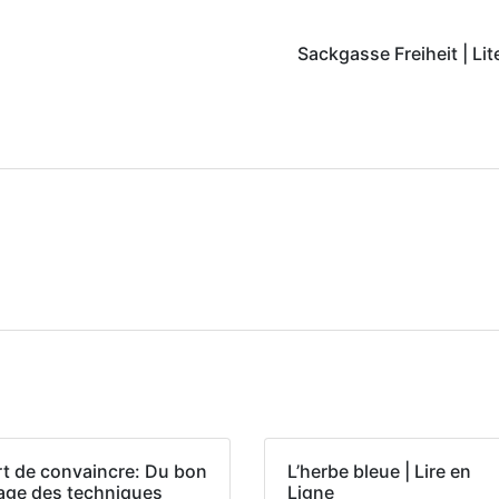
Sackgasse Freiheit | Lit
rt de convaincre: Du bon
L’herbe bleue | Lire en
age des techniques
Ligne