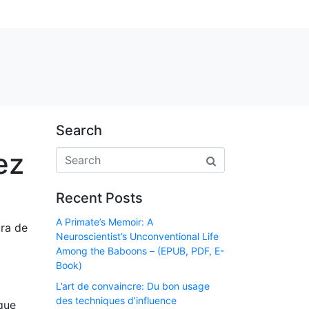
Search
ez
Recent Posts
A Primate’s Memoir: A
ura de
Neuroscientist’s Unconventional Life
a
Among the Baboons – (EPUB, PDF, E-
Book)
L’art de convaincre: Du bon usage
des techniques d’influence
que