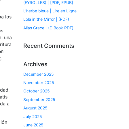
(EYROLLES) | [PDF, EPUB]
L’herbe bleue | Lire en Ligne
pa los
Lola in the Mirror | (PDF)
.
Alias Grace | (E-Book PDF)
os
a, una
itura
Recent Comments
en
,
Archives
December 2025
November 2025
idad.
October 2025
atis
September 2025
ida a
August 2025
July 2025
ción
June 2025