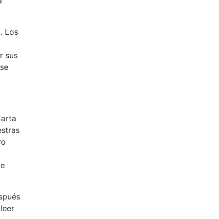
a
. Los
r sus
 se
Carta
estras
ro
ie
espués
leer