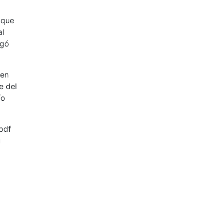
 que
al
egó
 en
e del
ío
 pdf
u