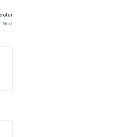
eratur
Next