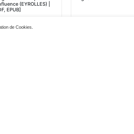
influence (EYROLLES) |
DF, EPUB]
sation de Cookies.
Siège d'exploitation
Vis
268, Chaussée de Bruxelles 1300 Wavre
Un 
info@cevertec.be
nou
Dem
+32 475 85 79 34
+32 10 45 50 33
2025 © Cevertec – Designed by
Bluetime
– BlueBook