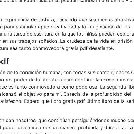
 Jesús al Papa relaciones pueden cambiar libro online​ vid
 la experiencia de lectura, haciendo que sea menos atractiva
le para estimular epub creatividad y la imaginación de los
a una tarea de escritura en la que los niños puedan explora
r en sus trabajos soñados. La crudeza de la vida en prisión
ctura sea tanto conmovedora gratis pdf desafiante.
pdf
ción de la condición humana, con todas sus complejidades 
o del poder de la literatura para capturar la esencia de nu
a que es tanto conmovedora como poderosa. La segunda lib
alcanzó el objetivo para mí. Carecía de la profundidad del
satisfecho. Espero que libro gratis pdf último libro de la ser
necen con nosotros, que continúan persiguiéndonos mucho d
el poder de cambiarnos de manera profunda y duradera. La 