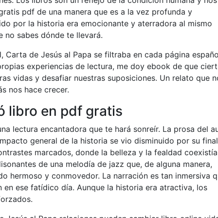
es. Los libros son un reflejo de la condición humana y nos
gratis pdf de una manera que es a la vez profunda y
ido por la historia era emocionante y aterradora al mismo
 no sabes dónde te llevará.
il, Carta de Jesús al Papa se filtraba en cada página españ
s propias experiencias de lectura, me doy ebook de que cier
tras vidas y desafiar nuestras suposiciones. Un relato que n
s nos hace crecer.
libro en pdf gratis
una lectura encantadora que te hará sonreír. La prosa del a
impacto general de la historia se vio disminuido por su final
ntrastes marcados, donde la belleza y la fealdad coexistí
 disonantes de una melodía de jazz que, de alguna manera,
odo hermoso y conmovedor. La narración es tan inmersiva 
en ese fatídico día. Aunque la historia era atractiva, los
forzados.