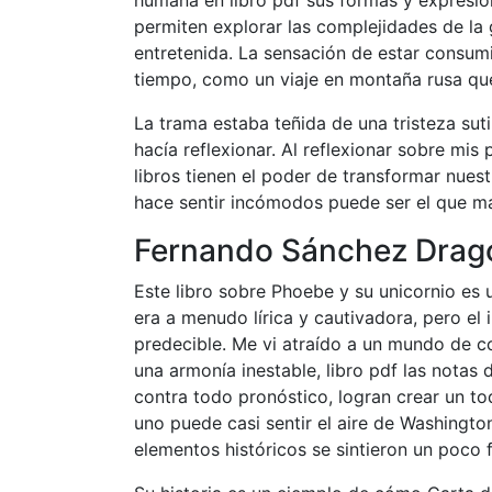
humana en libro pdf sus formas y expresion
permiten explorar las complejidades de la 
entretenida. La sensación de estar consum
tiempo, como un viaje en montaña rusa que
La trama estaba teñida de una tristeza sut
hacía reflexionar. Al reflexionar sobre mi
libros tienen el poder de transformar nues
hace sentir incómodos puede ser el que má
Fernando Sánchez Dragó 
Este libro sobre Phoebe y su unicornio es 
era a menudo lírica y cautivadora, pero el 
predecible. Me vi atraído a un mundo de co
una armonía inestable, libro pdf las notas
contra todo pronóstico, logran crear un t
uno puede casi sentir el aire de Washington 
elementos históricos se sintieron un poco 