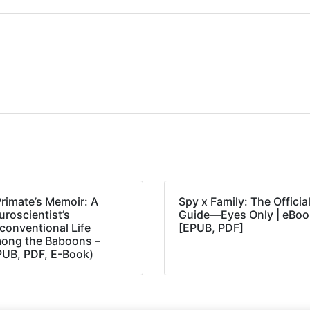
Primate’s Memoir: A
Spy x Family: The Officia
roscientist’s
Guide―Eyes Only | eBoo
conventional Life
[EPUB, PDF]
ong the Baboons –
PUB, PDF, E-Book)