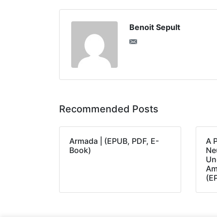
Benoit Sepult
Recommended Posts
Armada | (EPUB, PDF, E-
A 
Book)
Neu
Un
Am
(E