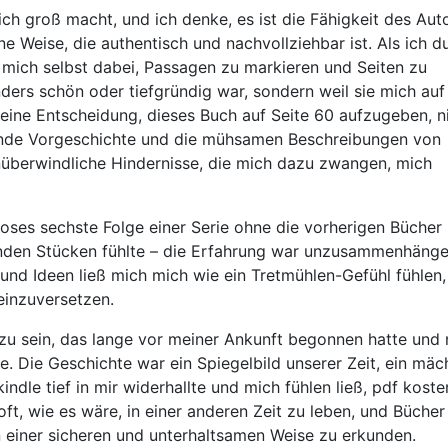
lich groß macht, und ich denke, es ist die Fähigkeit des Auto
 Weise, die authentisch und nachvollziehbar ist. Als ich d
f mich selbst dabei, Passagen zu markieren und Seiten zu
nders schön oder tiefgründig war, sondern weil sie mich auf
eine Entscheidung, dieses Buch auf Seite 60 aufzugeben, n
ifende Vorgeschichte und die mühsamen Beschreibungen von
 unüberwindliche Hindernisse, die mich dazu zwangen, mich
oses sechste Folge einer Serie ohne die vorherigen Bücher
lenden Stücken fühlte – die Erfahrung war unzusammenhäng
d Ideen ließ mich mich wie ein Tretmühlen-Gefühl fühlen,
neinzuversetzen.
s zu sein, das lange vor meiner Ankunft begonnen hatte und
Die Geschichte war ein Spiegelbild unserer Zeit, ein mäc
dle tief in mir widerhallte und mich fühlen ließ, pdf koste
ft, wie es wäre, in einer anderen Zeit zu leben, und Bücher
n einer sicheren und unterhaltsamen Weise zu erkunden.