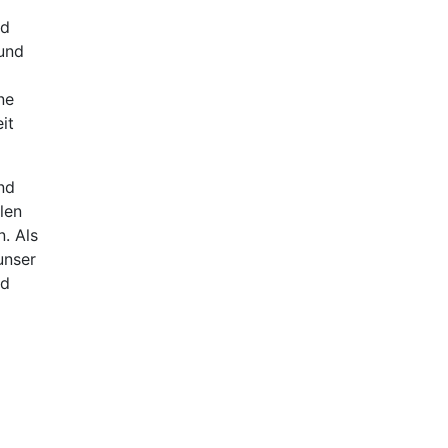
nd
 und
ne
it
nd
len
. Als
unser
nd