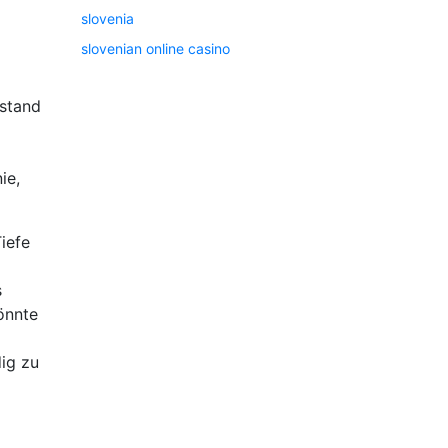
slovenia
slovenian online casino
 stand
ie,
iefe
s
könnte
ig zu