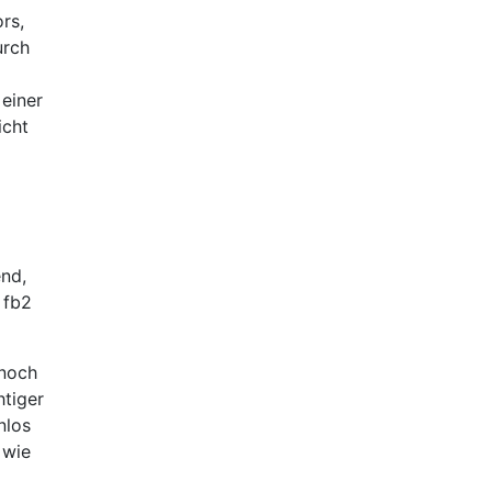
rs,
urch
 einer
icht
end,
 fb2
 noch
htiger
nlos
 wie