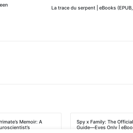
ween
La trace du serpent | eBooks (EPUB
Primate’s Memoir: A
Spy x Family: The Officia
roscientist’s
Guide―Eyes Only | eBoo