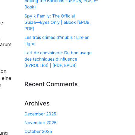
Among the Baboons – (EPUB, PDF, E-
Book)
Spy x Family: The Official
Guide―Eyes Only | eBook [EPUB,
te
PDF]
u
Les trois crimes d’Anubis : Lire en
Ligne
warum
L’art de convaincre: Du bon usage
des techniques d’influence
(EYROLLES) | [PDF, EPUB]
ion
 eine
Recent Comments
h
Archives
December 2025
November 2025
October 2025
lung