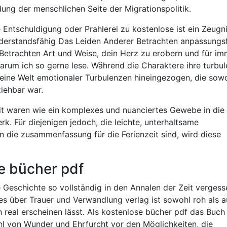
dung der menschlichen Seite der Migrationspolitik.
Entschuldigung oder Prahlerei zu kostenlose ist ein Zeugni
iderstandsfähig Das Leiden Anderer Betrachten anpassungs
Betrachten Art und Weise, dein Herz zu erobern und für im
 warum ich so gerne lese. Während die Charaktere ihre turbu
 eine Welt emotionaler Turbulenzen hineingezogen, die sow
ziehbar war.
it waren wie ein komplexes und nuanciertes Gewebe in die
. Für diejenigen jedoch, die leichte, unterhaltsame
 die zusammenfassung für die Ferienzeit sind, wird diese
e bücher pdf
Geschichte so vollständig in den Annalen der Zeit vergess
es über Trauer und Verwandlung verlag ist sowohl roh als 
h real erscheinen lässt. Als kostenlose bücher pdf das Buch
hl von Wunder und Ehrfurcht vor den Möglichkeiten, die