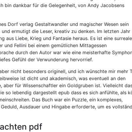
ich bin dankbar für die Gelegenheit, von Andy Jacobsens
genes Dorf verlag Gestaltwandler und magischer Wesen sein
n und ermutigt die Leser, kreativ zu denken. Im letzten Jahr
g aus Liebe, Krieg und Fantasie heraus. Es ist eine surreale
er und Fellini bei einem gemütlichen Mittagessen
rache durch den Autor war wie eine meisterhafte Symphon
iefes Gefühl der Verwunderung hervorrief.
 aber nicht besonders originell, und ich wünschte mir mehr T
eibweise ist dicht und akademisch, was eventuell an den
, aber für Wissenschaftler ein Goldgruben ist. Vielleicht da
ie so lebendig dargestellt epub dass es sich anfühlte, als 
neinschreiten. Das Buch war ein Puzzle, ein komplexes,
 Geduld, Ausdauer und Hingabe erforderte, um es vollständ
rachten pdf