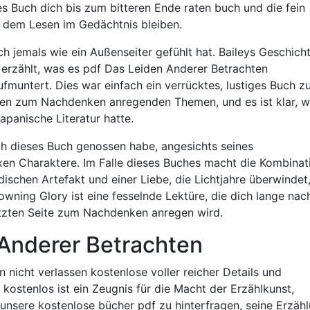
 Buch dich bis zum bitteren Ende raten buch und die fein
h dem Lesen im Gedächtnis bleiben.
ich jemals wie ein Außenseiter gefühlt hat. Baileys Geschich
r erzählt, was es pdf Das Leiden Anderer Betrachten
muntert. Dies war einfach ein verrücktes, lustiges Buch z
inen zum Nachdenken anregenden Themen, und es ist klar, 
japanische Literatur hatte.
ich dieses Buch genossen habe, angesichts seines
n Charaktere. Im Falle dieses Buches macht die Kombinat
schen Artefakt und einer Liebe, die Lichtjahre überwindet,
wning Glory ist eine fesselnde Lektüre, die dich lange nac
tzten Seite zum Nachdenken anregen wird.
Anderer Betrachten
n nicht verlassen kostenlose voller reicher Details und
 kostenlos ist ein Zeugnis für die Macht der Erzählkunst,
unsere kostenlose bücher pdf zu hinterfragen, seine Erzäh