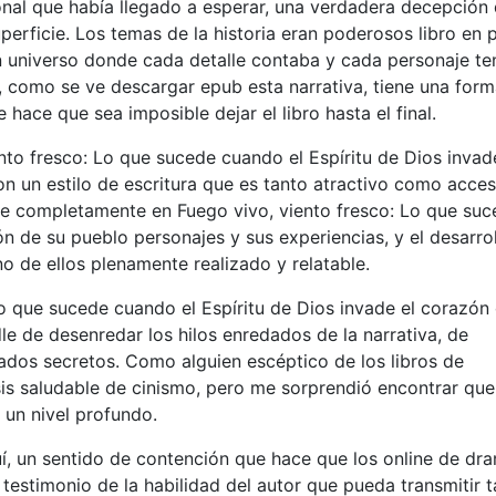
nal que había llegado a esperar, una verdadera decepción
perficie. Los temas de la historia eran poderosos libro en 
un universo donde cada detalle contaba y cada personaje te
tor, como se ve descargar epub esta narrativa, tiene una for
ue hace que sea imposible dejar el libro hasta el final.
nto fresco: Lo que sucede cuando el Espíritu de Dios invad
 un estilo de escritura que es tanto atractivo como acces
girse completamente en Fuego vivo, viento fresco: Lo que su
ón de su pueblo personajes y sus experiencias, y el desarro
o de ellos plenamente realizado y relatable.
o que sucede cuando el Espíritu de Dios invade el corazón
e de desenredar los hilos enredados de la narrativa, de
icados secretos. Como alguien escéptico de los libros de
s saludable de cinismo, pero me sorprendió encontrar que
 un nivel profundo.
uí, un sentido de contención que hace que los online de dr
testimonio de la habilidad del autor que pueda transmitir 