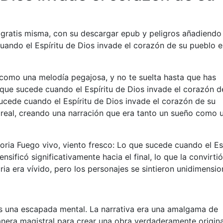
f gratis misma, con su descargar epub y peligros añadiendo
uando el Espíritu de Dios invade el corazón de su pueblo e
 como una melodía pegajosa, y no te suelta hasta que has
 que sucede cuando el Espíritu de Dios invade el corazón d
ucede cuando el Espíritu de Dios invade el corazón de su
o real, creando una narración que era tanto un sueño como 
toria Fuego vivo, viento fresco: Lo que sucede cuando el Es
sificó significativamente hacia el final, lo que la convirti
ria era vívido, pero los personajes se sintieron unidimensio
as una escapada mental. La narrativa era una amalgama de
anera magistral para crear una obra verdaderamente origina