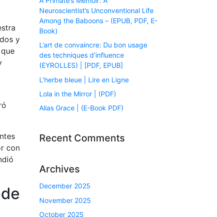
A Primate’s Memoir: A
Neuroscientist’s Unconventional Life
Among the Baboons – (EPUB, PDF, E-
estra
Book)
idos y
L’art de convaincre: Du bon usage
 que
des techniques d’influence
y
(EYROLLES) | [PDF, EPUB]
L’herbe bleue | Lire en Ligne
Lola in the Mirror | (PDF)
ró
Alias Grace | (E-Book PDF)
entes
Recent Comments
or con
ndió
Archives
December 2025
ede
November 2025
October 2025