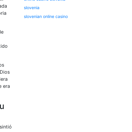
cada
slovenia
ria
slovenian online casino
de
tido
os
 Dios
iera
e era
tu
sintió