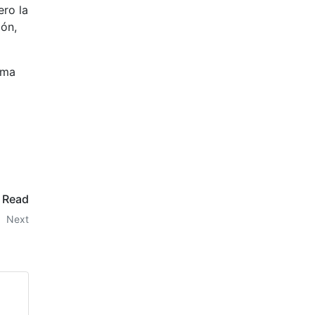
ero la
ión,
rma
o Read
Next