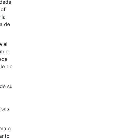
 dada
pdf
nía
ma de
e el
ible,
cede
llo de
 de su
 sus
ama o
tanto