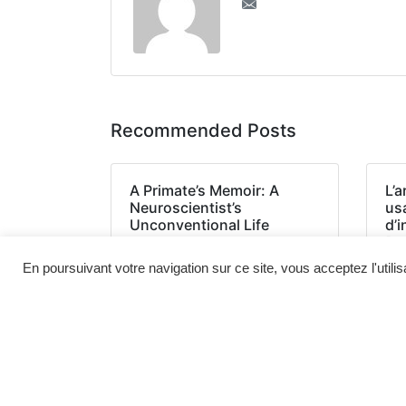
Recommended Posts
A Primate’s Memoir: A
L’a
Neuroscientist’s
us
Unconventional Life
d’
Among the Baboons –
[P
(EPUB, PDF, E-Book)
En poursuivant votre navigation sur ce site, vous acceptez l'utili