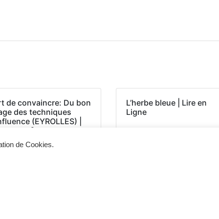
rt de convaincre: Du bon
L’herbe bleue | Lire en
age des techniques
Ligne
influence (EYROLLES) |
DF, EPUB]
sation de Cookies.
Siège d'exploitation
Vis