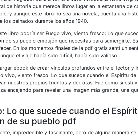
al de historia que merece libros lugar en la estantería de 
ible, y aunque este libro no sea una novela, cuenta una histo
de los peinados durante los años 1940.
 este libro podría ser Fuego vivo, viento fresco: Lo que suce
zón de su pueblo empujón que necesitas para sumergirte. Es
cer. En los momentos finales de la pdf gratis sentí un sen
que el viaje había sido difícil, había sido valioso.
argar ebook de crear vínculos profundos entre el lector y l
o vivo, viento fresco: Lo que sucede cuando el Espíritu de
an nuestros propios triunfos y derrotas. Fue como si estuv
za encajando para revelar una imagen más grande, una qu
o: Lo que sucede cuando el Espíri
ón de su pueblo pdf
ente, impredecible y fascinante, pero de alguna manera se 