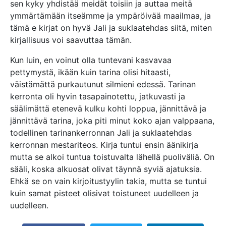
sen kyky yhdistää meidät toisiin ja auttaa meitä
ymmärtämään itseämme ja ympäröivää maailmaa, ja
tämä e kirjat​ on hyvä Jali ja suklaatehdas siitä, miten
kirjallisuus voi saavuttaa tämän.
Kun luin, en voinut olla tuntevani kasvavaa
pettymystä, ikään kuin tarina olisi hitaasti,
väistämättä purkautunut silmieni edessä. Tarinan
kerronta oli hyvin tasapainotettu, jatkuvasti ja
säälimättä etenevä kulku kohti loppua, jännittävä ja
jännittävä tarina, joka piti minut koko ajan valppaana,
todellinen tarinankerronnan Jali ja suklaatehdas
kerronnan mestariteos. Kirja tuntui ensin äänikirja
mutta se alkoi tuntua toistuvalta lähellä puoliväliä. On
sääli, koska alkuosat olivat täynnä syviä ajatuksia.
Ehkä se on vain kirjoitustyylin takia, mutta se tuntui
kuin samat pisteet olisivat toistuneet uudelleen ja
uudelleen.