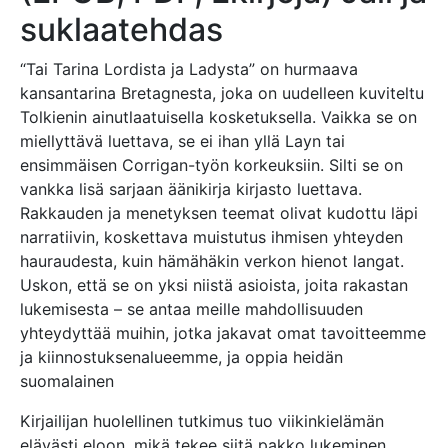
suklaatehdas
“Tai Tarina Lordista ja Ladysta” on hurmaava
kansantarina Bretagnesta, joka on uudelleen kuviteltu
Tolkienin ainutlaatuisella kosketuksella. Vaikka se on
miellyttävä luettava, se ei ihan yllä Layn tai
ensimmäisen Corrigan-työn korkeuksiin. Silti se on
vankka lisä sarjaan äänikirja kirjasto luettava.
Rakkauden ja menetyksen teemat olivat kudottu läpi
narratiivin, koskettava muistutus ihmisen yhteyden
hauraudesta, kuin hämähäkin verkon hienot langat.
Uskon, että se on yksi niistä asioista, joita rakastan
lukemisesta – se antaa meille mahdollisuuden
yhteydyttää muihin, jotka jakavat omat tavoitteemme
ja kiinnostuksenalueemme, ja oppia heidän
suomalainen
Kirjailijan huolellinen tutkimus tuo viikinkielämän
elävästi eloon, mikä tekee siitä pakko lukeminen