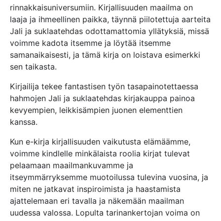
rinnakkaisuniversumiin. Kirjallisuuden maailma on
laaja ja ihmeellinen paikka, täynnä piilotettuja aarteita
Jali ja suklaatehdas odottamattomia yllätyksiä, missä
voimme kadota itsemme ja löytää itsemme
samanaikaisesti, ja tämä kirja on loistava esimerkki
sen taikasta.
Kirjailija tekee fantastisen työn tasapainotettaessa
hahmojen Jali ja suklaatehdas kirjakauppa painoa
kevyempien, leikkisämpien juonen elementtien
kanssa.
Kun e-kirja kirjallisuuden vaikutusta elämäämme,
voimme kindlelle minkälaista roolia kirjat tulevat
pelaamaan maailmankuvamme ja
itseymmärryksemme muotoilussa tulevina vuosina, ja
miten ne jatkavat inspiroimista ja haastamista
ajattelemaan eri tavalla ja näkemään maailman
uudessa valossa. Lopulta tarinankertojan voima on