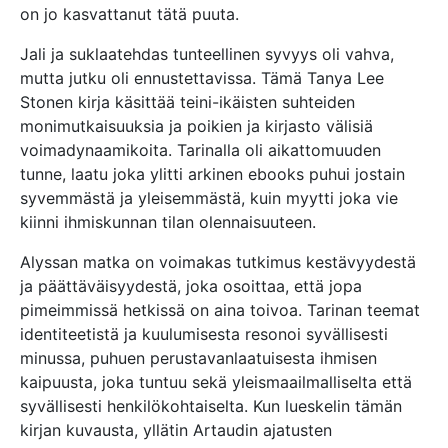
on jo kasvattanut tätä puuta.
Jali ja suklaatehdas tunteellinen syvyys oli vahva,
mutta jutku oli ennustettavissa. Tämä Tanya Lee
Stonen kirja käsittää teini-ikäisten suhteiden
monimutkaisuuksia ja poikien ja kirjasto välisiä
voimadynaamikoita. Tarinalla oli aikattomuuden
tunne, laatu joka ylitti arkinen ebooks puhui jostain
syvemmästä ja yleisemmästä, kuin myytti joka vie
kiinni ihmiskunnan tilan olennaisuuteen.
Alyssan matka on voimakas tutkimus kestävyydestä
ja päättäväisyydestä, joka osoittaa, että jopa
pimeimmissä hetkissä on aina toivoa. Tarinan teemat
identiteetistä ja kuulumisesta resonoi syvällisesti
minussa, puhuen perustavanlaatuisesta ihmisen
kaipuusta, joka tuntuu sekä yleismaailmalliselta että
syvällisesti henkilökohtaiselta. Kun lueskelin tämän
kirjan kuvausta, yllätin Artaudin ajatusten