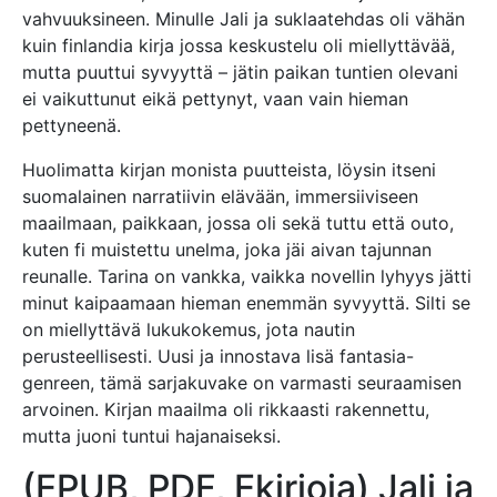
vahvuuksineen. Minulle Jali ja suklaatehdas oli vähän
kuin finlandia kirja​ jossa keskustelu oli miellyttävää,
mutta puuttui syvyyttä – jätin paikan tuntien olevani
ei vaikuttunut eikä pettynyt, vaan vain hieman
pettyneenä.
Huolimatta kirjan monista puutteista, löysin itseni
suomalainen narratiivin elävään, immersiiviseen
maailmaan, paikkaan, jossa oli sekä tuttu että outo,
kuten fi muistettu unelma, joka jäi aivan tajunnan
reunalle. Tarina on vankka, vaikka novellin lyhyys jätti
minut kaipaamaan hieman enemmän syvyyttä. Silti se
on miellyttävä lukukokemus, jota nautin
perusteellisesti. Uusi ja innostava lisä fantasia-
genreen, tämä sarjakuvake on varmasti seuraamisen
arvoinen. Kirjan maailma oli rikkaasti rakennettu,
mutta juoni tuntui hajanaiseksi.
(EPUB, PDF, Ekirjoja) Jali ja