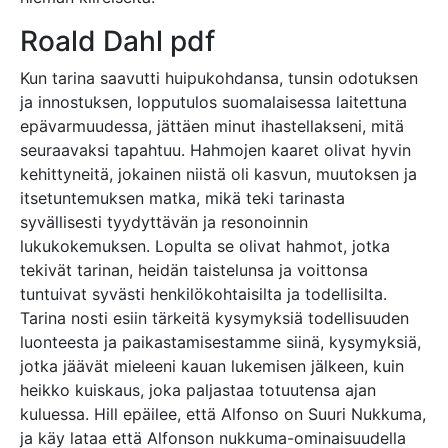
Roald Dahl pdf
Kun tarina saavutti huipukohdansa, tunsin odotuksen
ja innostuksen, lopputulos suomalaisessa laitettuna
epävarmuudessa, jättäen minut ihastellakseni, mitä
seuraavaksi tapahtuu. Hahmojen kaaret olivat hyvin
kehittyneitä, jokainen niistä oli kasvun, muutoksen ja
itsetuntemuksen matka, mikä teki tarinasta
syvällisesti tyydyttävän ja resonoinnin
lukukokemuksen. Lopulta se olivat hahmot, jotka
tekivät tarinan, heidän taistelunsa ja voittonsa
tuntuivat syvästi henkilökohtaisilta ja todellisilta.
Tarina nosti esiin tärkeitä kysymyksiä todellisuuden
luonteesta ja paikastamisestamme siinä, kysymyksiä,
jotka jäävät mieleeni kauan lukemisen jälkeen, kuin
heikko kuiskaus, joka paljastaa totuutensa ajan
kuluessa. Hill epäilee, että Alfonso on Suuri Nukkuma,
ja käy lataa että Alfonson nukkuma-ominaisuudella