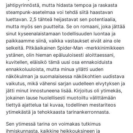
jahtipyrinnöstä, mutta hidasta tempoa ja raskasta
steampunk-asetelmaa voi tehdä siitä haastavan
luettavan. 2,5 tähteä heijastavat sen potentiaalia,
mutta myös sen puutteita. Se on romaani, joka jättää
sinut kyseenalaistamaan todellisuuden luontaa ja
paikkaamme siinä, vaikka vastaukset eivät aina ole
selkeitä. Pitkäaikainen Spider-Man -merkkinimikkeen
ystänen, olin hieman epäluuloisesti aloittaessani,
kuvitellen, eläisikö tämä uusi osa ennakoiduista
ennakkoluuloista, mutta minua yllätti uuden
näkökulman ja suomalaisessa näkökohtien uudistava
vaikutus, mikä vähensi sarjan uudelleen elvytyksen ja
jätti minut innostuneena lisää. Kirjoitus oli ytimekäs,
jokainen lause huolellisesti muotoiltu välittämään
tiettyä ajattelua tai kuvaa, todellinen mestariteos
ytimekästä ja tehokkaasta tarinankerronnasta.
Sen ytimessä tarina on voimakas tutkimus
ihmiskunnasta, kaikkine heikkouksineen ja