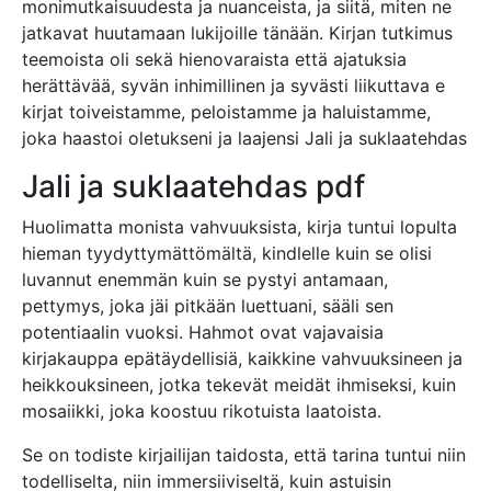
monimutkaisuudesta ja nuanceista, ja siitä, miten ne
jatkavat huutamaan lukijoille tänään. Kirjan tutkimus
teemoista oli sekä hienovaraista että ajatuksia
herättävää, syvän inhimillinen ja syvästi liikuttava e
kirjat​ toiveistamme, peloistamme ja haluistamme,
joka haastoi oletukseni ja laajensi Jali ja suklaatehdas
Jali ja suklaatehdas pdf
Huolimatta monista vahvuuksista, kirja tuntui lopulta
hieman tyydyttymättömältä, kindlelle kuin se olisi
luvannut enemmän kuin se pystyi antamaan,
pettymys, joka jäi pitkään luettuani, sääli sen
potentiaalin vuoksi. Hahmot ovat vajavaisia
kirjakauppa epätäydellisiä, kaikkine vahvuuksineen ja
heikkouksineen, jotka tekevät meidät ihmiseksi, kuin
mosaiikki, joka koostuu rikotuista laatoista.
Se on todiste kirjailijan taidosta, että tarina tuntui niin
todelliselta, niin immersiiviseltä, kuin astuisin