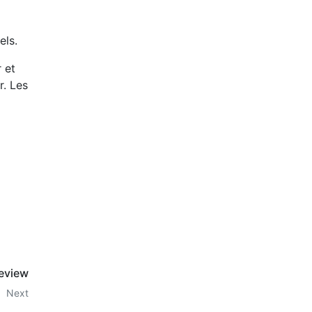
els.
 et
r. Les
eview
Next