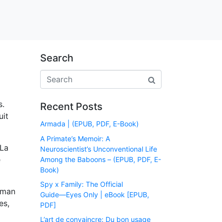
Search
s.
Recent Posts
uit
Armada | (EPUB, PDF, E-Book)
A Primate’s Memoir: A
 La
Neuroscientist’s Unconventional Life
e
Among the Baboons – (EPUB, PDF, E-
Book)
Spy x Family: The Official
roman
Guide―Eyes Only | eBook [EPUB,
es,
PDF]
L’art de convaincre: Du bon usage