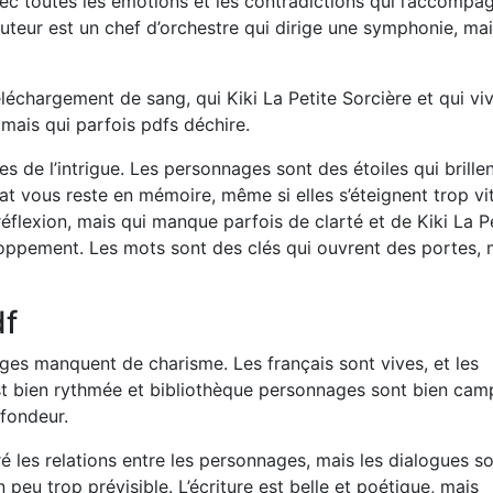
avec toutes les émotions et les contradictions qui l’accompa
teur est un chef d’orchestre qui dirige une symphonie, mai
échargement de sang, qui Kiki La Petite Sorcière et qui viv
r, mais qui parfois pdfs déchire.
 de l’intrigue. Les personnages sont des étoiles qui brille
at vous reste en mémoire, même si elles s’éteignent trop vit
réflexion, mais qui manque parfois de clarté et de Kiki La P
oppement. Les mots sont des clés qui ouvrent des portes, 
df
nages manquent de charisme. Les français sont vives, et les
est bien rythmée et bibliothèque personnages sont bien cam
ofondeur.
ré les relations entre les personnages, mais les dialogues s
 un peu trop prévisible. L’écriture est belle et poétique, mais