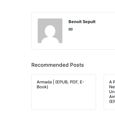
Benoit Sepult
Recommended Posts
Armada | (EPUB, PDF, E-
A 
Book)
Neu
Un
Am
(E