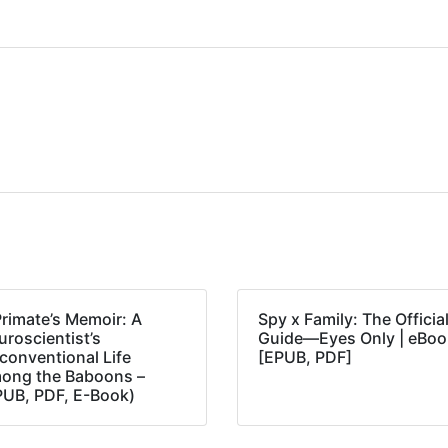
Primate’s Memoir: A
Spy x Family: The Officia
roscientist’s
Guide―Eyes Only | eBoo
conventional Life
[EPUB, PDF]
ong the Baboons –
PUB, PDF, E-Book)