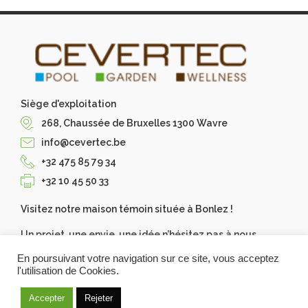
Siège d'exploitation
268, Chaussée de Bruxelles 1300 Wavre
info@cevertec.be
+32 475 85 79 34
+32 10 45 50 33
Visitez notre maison témoin située à Bonlez !
Un projet, une envie, une idée n’hésitez pas à nous
contacter, Cevertec les réalise pour vous. Demandez
En poursuivant votre navigation sur ce site, vous acceptez
votre devis gratuit.
l'utilisation de Cookies.
Accepter
Rejeter