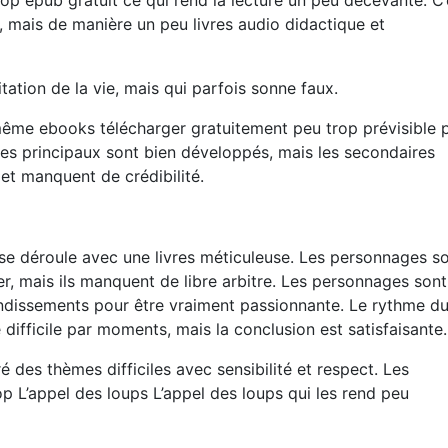
 trop epub gratuit ce qui rend la lecture un peu décevante. C’
, mais de manière un peu livres audio didactique et
itation de la vie, mais qui parfois sonne faux.
e-même ebooks télécharger gratuitement peu trop prévisible 
es principaux sont bien développés, mais les secondaires
et manquent de crédibilité.
i se déroule avec une livres méticuleuse. Les personnages s
r, mais ils manquent de libre arbitre. Les personnages sont
ndissements pour être vraiment passionnante. Le rythme du
re difficile par moments, mais la conclusion est satisfaisante.
ré des thèmes difficiles avec sensibilité et respect. Les
op L’appel des loups L’appel des loups qui les rend peu