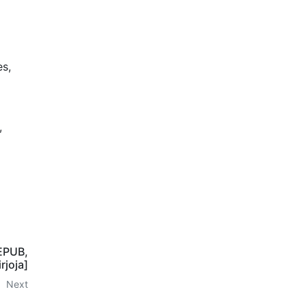
es,
,
 EPUB,
rjoja]
Next