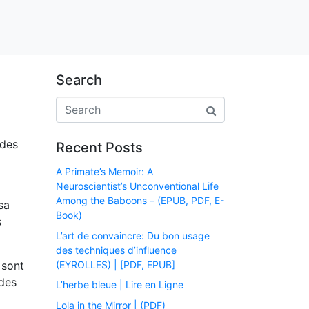
Search
 des
Recent Posts
A Primate’s Memoir: A
Neuroscientist’s Unconventional Life
Among the Baboons – (EPUB, PDF, E-
sa
Book)
s
L’art de convaincre: Du bon usage
des techniques d’influence
(EYROLLES) | [PDF, EPUB]
 sont
 des
L’herbe bleue | Lire en Ligne
Lola in the Mirror | (PDF)