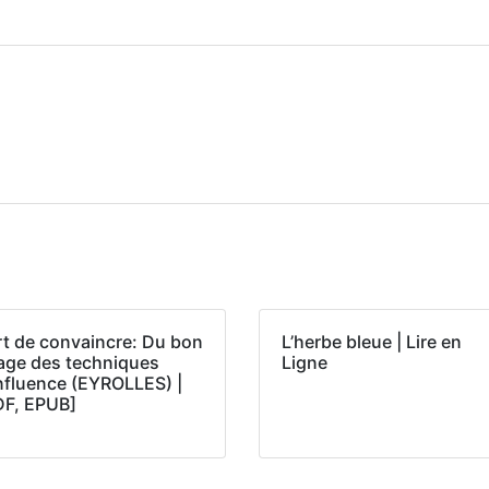
rt de convaincre: Du bon
L’herbe bleue | Lire en
age des techniques
Ligne
influence (EYROLLES) |
DF, EPUB]