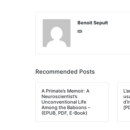
Benoit Sepult
Recommended Posts
A Primate’s Memoir: A
L’a
Neuroscientist’s
us
Unconventional Life
d’
Among the Baboons –
[P
(EPUB, PDF, E-Book)