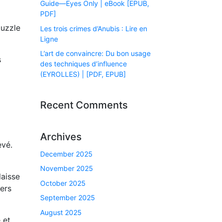
Guide―Eyes Only | eBook [EPUB,
PDF]
puzzle
Les trois crimes d’Anubis : Lire en
Ligne
L’art de convaincre: Du bon usage
s
des techniques d’influence
(EYROLLES) | [PDF, EPUB]
Recent Comments
Archives
evé.
December 2025
November 2025
laisse
October 2025
vers
September 2025
August 2025
 et