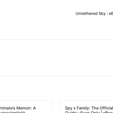
Untethered Sky : e
Primate’s Memoir: A
Spy x Family: The Officia
roscientist’s
Guide―Eyes Only | eBoo