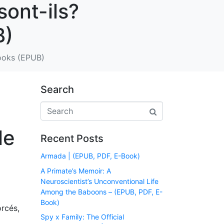
sont-ils?
B)
Books (EPUB)
Search
le
Recent Posts
Armada | (EPUB, PDF, E-Book)
A Primate’s Memoir: A
Neuroscientist’s Unconventional Life
Among the Baboons – (EPUB, PDF, E-
Book)
orcés,
Spy x Family: The Official