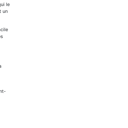
ui le
t un
cile
es
a
nt-