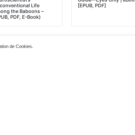
conventional Life
[EPUB, PDF]
ong the Baboons –
PUB, PDF, E-Book)
sation de Cookies.
Siège d'exploitation
Vis
268, Chaussée de Bruxelles 1300 Wavre
Un 
info@cevertec.be
nou
Dem
+32 475 85 79 34
+32 10 45 50 33
2025 © Cevertec – Designed by
Bluetime
– BlueBook