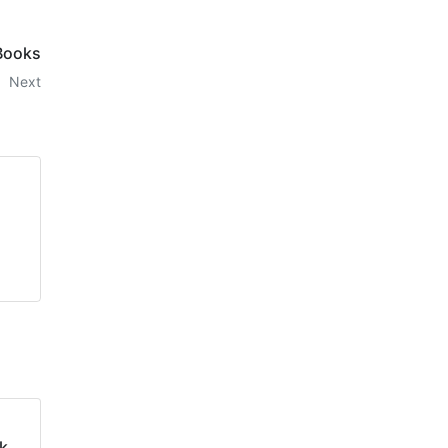
Books
Next
l
k