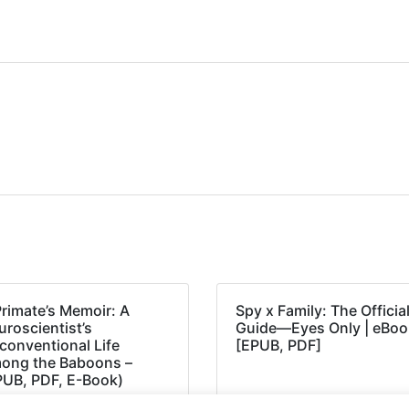
Primate’s Memoir: A
Spy x Family: The Officia
roscientist’s
Guide―Eyes Only | eBoo
conventional Life
[EPUB, PDF]
ong the Baboons –
PUB, PDF, E-Book)