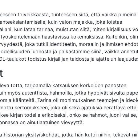
teeseen toiveikkaasta, tunteeseen siitä, että vaikka pimeinä
 anteeksiantamiselle, kuin valon majakka, joka loistaa
ni. Kun lataa tarinaa, muistutan siitä, miten kirjallisuus vo
 työskentelemään haastavissa kokemuksissa. Kuitenkin, olin
vyydestä, joka tutkii identiteetin, moraalin ja ihmisen ehdo
todellisuuden luonosta ja paikastamme siinä, vaikka annetu
L-taulukot todistus kirjailijan taidosta ja ajattelun laajuude
t
tuleva totta, tarjoamalla katsauksen korkeiden panosten
kuin myös autenttista, hahmoilla, jotka hyppivät sivulta pape
ttomia käänteitä. Tarina oli monimutkainen teemojen ja ideo
punottu kertomukseen, joka oli sekä ajatuksia herättävä että
ekee kirjan todella erikoiseksi, onko se hahmot, juoni vai se,
onnassa on ainutlaatuinen vievyyttä.
historian yksityiskohdat, jotka hän kutoi niihin, tekevät nii