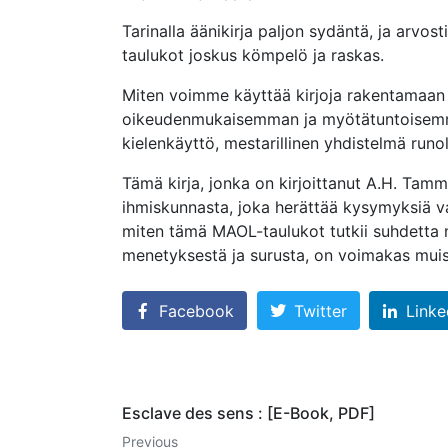
Tarinalla äänikirja paljon sydäntä, ja arvosti
taulukot joskus kömpelö ja raskas.
Miten voimme käyttää kirjoja rakentamaan 
oikeudenmukaisemman ja myötätuntoisemman
kielenkäyttö, mestarillinen yhdistelmä runo
Tämä kirja, jonka on kirjoittanut A.H. Tam
ihmiskunnasta, joka herättää kysymyksiä v
miten tämä MAOL-taulukot tutkii suhdetta mi
menetyksestä ja surusta, on voimakas muis
Facebook
Twitter
Linke
Esclave des sens : [E-Book, PDF]
Previous