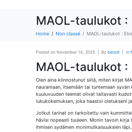
MAOL-taulukot : 
Home
Non classé
MAOL-taulukot : Eki
Posted on
November 14, 2025
By
benoit
In
MAOL-taulukot 
Olen aina kiinnostunut siitä, miten kirjat 
nauramaan, itsemään tai tuntemaan syvän ki
kuuluvuuden teemat olivat taitavasti kudot
lukukokemuksen, joka haastoi oletukseni 
Jotkut tarinat on tarkoitettu vain kummitt
hävisi nopeasti tuuleen. Monin tavoin kirja
ihmisen sydämen monimutkaisuuksien läpi,