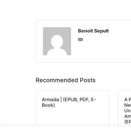
Benoit Sepult
Recommended Posts
Armada | (EPUB, PDF, E-
A 
Book)
Neu
Un
Am
(E