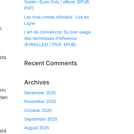
Guide―Eyes Only | eBook [EPUB,
PDF]
Les trois crimes d’Anubis : Lire en
Ligne
i
L’art de convaincre: Du bon usage
des techniques d’influence
t
(EYROLLES) | [PDF, EPUB]
t
sta.
Recent Comments
Archives
rin
December 2025
iden
November 2025
October 2025
September 2025
August 2025
stä