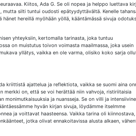
euraavaa. Kiitos, Ada G. Se oli nopea ja helppo luettava kir
a, mutta silti tuntui oudosti epätyydyttävältä. Kenelle tahans
itää hänet hereillä myöhään yöllä, kääntämässä sivuja odotuks
sen yhteyksiin, kertomalla tarinasta, joka tuntuu
rkossa on muistutus toivon voimasta maailmassa, joka usein
 mukava yllätys, vaikka en ole varma, olisiko koko sarja ollu
a kriittistä ajattelua ja reflektiota, vaikka se suomi aina on
merkki on, että se voi herättää niin vahvoja, ristiriitaisia
nan monimutkaisuuksia ja nuansseja. Se on villi ja intensiivin
. Kääntäessämme hyvän kirjan sivuja, löydämme itselmme
nea ja voittavat haasteensa. Vaikka tarina oli kiinnostava,
enkäänteet, jotka olivat ennakoitavissa alusta alkaen, vähe