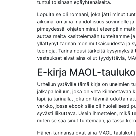
tuntui toisinaan epäyhtenäiseltä.
Lopulta se oli romaani, joka jätti minut tun
aikoina, on aina mahdollisuus sovinnolle ja
pimeydessä, ohjaten minut eteenpäin matkalla
auttaa meitä käsittelemään tunteitamme ja
yllättynyt tarinan monimutkaisuudesta ja sy
teemoja. Tarina nousi tärkeitä kysymyksiä 
vastaukset eivät aina ollut tyydyttäviä, MAO
E-kirja MAOL-tauluko
Urheilun ystäville tämä kirja on unelmien 
jalkapalloiluun, joka on yhtä kiinnostavaa 
läpi, ja tarinalla, joka on täynnä odottama
verkko, jossa ebook säie oli huolellisesti 
syvästi liikuttava. Usein ihmettelen, mikä t
miten se saa sinut tuntemaan, ja tässä kerr
Hänen tarinansa ovat aina MAOL-taulukot ja 