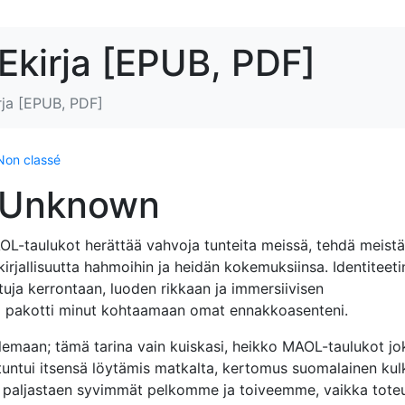
Ekirja [EPUB, PDF]
rja [EPUB, PDF]
Non classé
: Unknown
MAOL-taulukot herättää vahvoja tunteita meissä, tehdä meistä
rjallisuutta hahmoihin ja heidän kokemuksiinsa. Identiteeti
tuja kerrontaan, luoden rikkaan ja immersiivisen
ja pakotti minut kohtaamaan omat ennakkoasenteni.
elemaan; tämä tarina vain kuiskasi, heikko MAOL-taulukot jo
 tuntui itsensä löytämis matkalta, kertomus suomalainen kul
 paljastaen syvimmät pelkomme ja toiveemme, vaikka tote