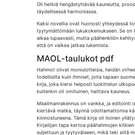
Oli hetkiä hengästyttävää kauneutta, proosaa
täydellisessä harmoniassa.
Kaksi novellia ovat huonosti yhteydessä t
tyytymättömään lukukokemukseen. Se on hut
alkaa lupaavasti, mutta päähenkilön kehitys
että on vaikea jatkaa lukemista.
MAOL-taulukot pdf
Hahmot olivat moniulotteisia, heidän virheen
todellisilta kuin ihmiset, joita tapaan suome
kirja, joka kiersi helposti luokittelun ulkop
kuitenkin oli omituinen, haittava kauneus.
Maailmanrakennus on vankka, ja editointi 
kiertävä matka, täynnä odottamattomia kään
kiinnostuneena. Tämä kirja oli iloinen ylläty
Kirjailijan tapa kertoa päähahmojen kitkien 
suljettuun ja tyytyväiseen, mikä teki siitä