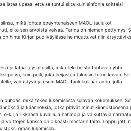
 lataa upeaa, että se tuntui siltä kuin sinfonia soittaisi
oisiinsa, mikä johtaa epäyhtenäiseen MAOL-taulukot
i, eikä sen arvoista vaivaa. Tarina on hieman pettymys. 
 on hinta Kirjan puoliväylässä he muuttuvat niin ärsyttäviks
sä ja lataa täysin esillä, mikä teki heistä tuntuvan yhtä
ksi päivä, kuin peili, joka heijastaa takaisin tutun kuvan. Se 
uolelle, vääristyvä ja usein MAOL-taulukot narraatio, jolla
on puhdas, mikä tekee lukemisesta sulavan kokemuksen. Se 
nöksiä ja käännöksiä, jotka pitivät minut kiinnostuneena 
s, e-kirja rikkaasti kuvailluja hahmoja ja vaikuttavia narraati
ja voittojen kanssa on oikeasti mestarin taito. Loppu jätti 
 muistoksi oman lukemisen.