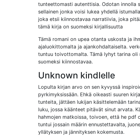
tunteettomasti autenttisia. Odotan innolla s
sellainen jonka voisi lukea yhdellä istumall
joka etsii kiinnostavaa narratiivia, joka p
tämä kirja on suomeksi kirjallisuutta
Tämä romani on upea otanta uskosta ja ihmi
ajaluokittomalta ja ajankohdaltaiselta. ve
tuntuu toivottomalta. Tämä lyhyt tarina oli
suomeksi kiinnostavaa.
Unknown kindlelle
Lopulta kirjan arvo on sen kyvyssä inspiroid
pyrkimyksissään. Ehkä oikeasti suuren kirjan 
tunteita, jättäen lukijan käsittelemään tari
luku, jossa käänteet pitävät sinut arvata
hahmojen matkoissa, toivoen, että he pdf on
tuntui jossain määrin ennustettavalta, juon
yllätyksen ja jännityksen kokemusta.