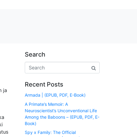
Search
Recent Posts
n ja
Armada | (EPUB, PDF, E-Book)
A Primate’s Memoir: A
Neuroscientist’s Unconventional Life
ka
Among the Baboons – (EPUB, PDF, E-
Book)
ki
utus
Spy x Family: The Official