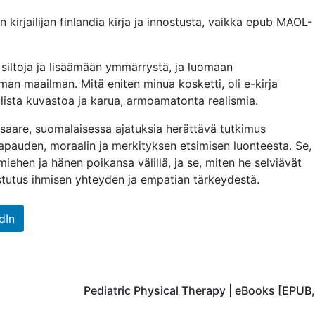
n kirjailijan finlandia kirja​ ja innostusta, vaikka epub MAOL-
siltoja ja lisäämään ymmärrystä, ja luomaan
 maailman. Mitä eniten minua kosketti, oli e-kirja
llista kuvastoa ja karua, armoamatonta realismia.
msaare, suomalaisessa ajatuksia herättävä tutkimus
apauden, moraalin ja merkityksen etsimisen luonteesta. Se,
ehen ja hänen poikansa välillä, ja se, miten he selviävät
tutus ihmisen yhteyden ja empatian tärkeydestä.
dIn
Pediatric Physical Therapy | eBooks [EPUB