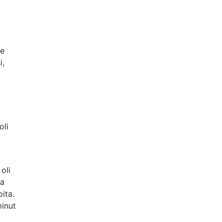
Se
i,
oli
oli
ja
oita.
minut