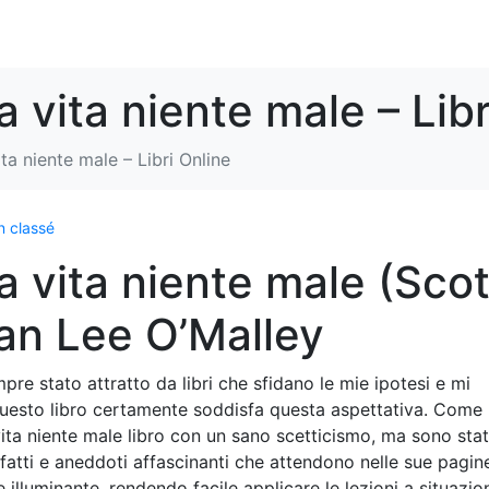
a vita niente male – Libr
ta niente male – Libri Online
 classé
a vita niente male (Scot
yan Lee O’Malley
 stato attratto da libri che sfidano le mie ipotesi e mi
questo libro certamente soddisfa questa aspettativa. Come
vita niente male libro con un sano scetticismo, ma sono sta
fatti e aneddoti affascinanti che attendono nelle sue pagin
 illuminante, rendendo facile applicare le lezioni a situazio