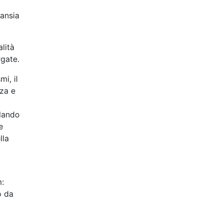
 ansia
lità
rgate.
i, il
zza e
elando
e
lla
m:
o da