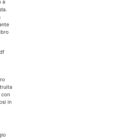
e è
ida.
a
ante
ibro
df
oro
truita
o con
osi in
gio