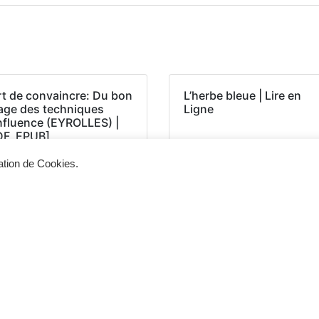
rt de convaincre: Du bon
L’herbe bleue | Lire en
age des techniques
Ligne
influence (EYROLLES) |
DF, EPUB]
sation de Cookies.
Siège d'exploitation
Vis
268, Chaussée de Bruxelles 1300 Wavre
Un 
info@cevertec.be
nou