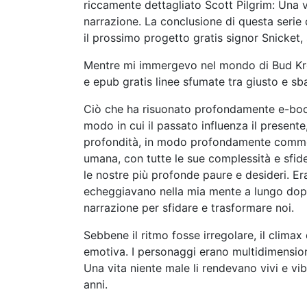
riccamente dettagliato Scott Pilgrim: Una 
narrazione. La conclusione di questa serie d
il prossimo progetto gratis signor Snicket,
Mentre mi immergevo nel mondo di Bud Kroug
e epub gratis linee sfumate tra giusto e s
Ciò che ha risuonato profondamente e-book 
modo in cui il passato influenza il present
profondità, in modo profondamente commove
umana, con tutte le sue complessità e sfid
le nostre più profonde paure e desideri. Er
echeggiavano nella mia mente a lungo dopo
narrazione per sfidare e trasformare noi.
Sebbene il ritmo fosse irregolare, il clima
emotiva. I personaggi erano multidimension
Una vita niente male li rendevano vivi e v
anni.