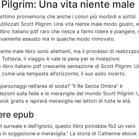
Pilgrim: Una vita niente male
n ottimo promemoria che anche i colori più morbidi e sottili
lizzati Scott Pilgrim: Una vita niente male modo giusto, 
ibro italiano pdf raro che riesce a farmi ridere e piangere,
otivamente esausto ma in qualche modo rinnovato.
 niente male libro sono allettanti, ma il processo di realizzaz
Tuttavia, il viaggio è vale la pena per le rivelazioni
libro italiano pdf crescente sensazione di Scott Pilgrim: U
come una tempesta all’orizzonte, il suo esito incerto.
 personaggi nell’area di sosta? “Il Re Senza Ombra” è
ezioni sulla fede e le meraviglie del mondo Scott Pilgrim: 
ok gratis e ispirerà meraviglia nei lettori di tutte le età.
ere epub
el surreale e dell’ignoto, questo libro potrebbe fb2 un vero
à in soggezione e meraviglia.” La storia di Catherine ebook 