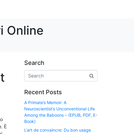
i Online
Search
t
Recent Posts
A Primate’s Memoir: A
Neuroscientist’s Unconventional Life
Among the Baboons – (EPUB, PDF, E-
to
Book)
e. È
L’art de convaincre: Du bon usage
ni