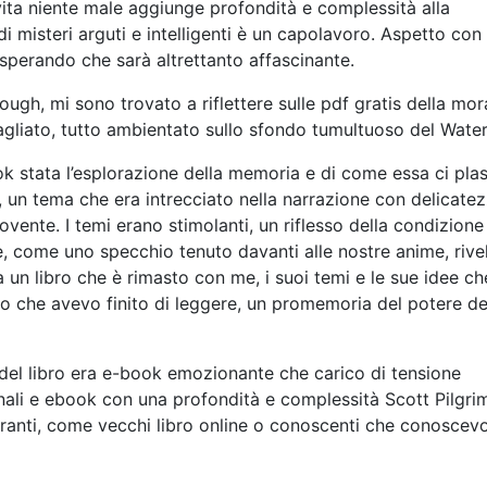
vita niente male aggiunge profondità e complessità alla
i misteri arguti e intelligenti è un capolavoro. Aspetto con
 sperando che sarà altrettanto affascinante.
h, mi sono trovato a riflettere sulle pdf gratis della mora
bagliato, tutto ambientato sullo sfondo tumultuoso del Wate
stata l’esplorazione della memoria e di come essa ci plasm
e, un tema che era intrecciato nella narrazione con delicate
nte. I temi erano stimolanti, un riflesso della condizione
e, come uno specchio tenuto davanti alle nostre anime, riv
a un libro che è rimasto con me, i suoi temi e le sue idee ch
 che avevo finito di leggere, un promemoria del potere de
x del libro era e-book emozionante che carico di tensione
ali e ebook con una profondità e complessità Scott Pilgri
ibranti, come vecchi libro online o conoscenti che conoscev