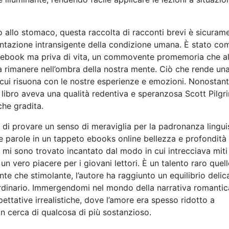
o allo stomaco, questa raccolta di racconti brevi è sicuram
entazione intransigente della condizione umana. È stato co
e ebook ma priva di vita, un commovente promemoria che a
 a rimanere nell’ombra della nostra mente. Ciò che rende un
 cui risuona con le nostre esperienze e emozioni. Nonostan
 libro aveva una qualità redentiva e speranzosa Scott Pilgr
che gradita.
 di provare un senso di meraviglia per la padronanza lingui
 le parole in un tappeto ebooks online bellezza e profondità
mi sono trovato incantato dal modo in cui intrecciava miti
 vero piacere per i giovani lettori. È un talento raro quell
te che stimolante, l’autore ha raggiunto un equilibrio delic
ordinario. Immergendomi nel mondo della narrativa romantic
ettative irrealistiche, dove l’amore era spesso ridotto a
in cerca di qualcosa di più sostanzioso.