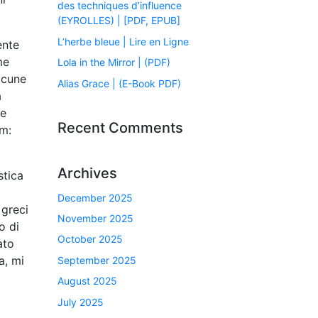
des techniques d’influence
(EYROLLES) | [PDF, EPUB]
L’herbe bleue | Lire en Ligne
ente
me
Lola in the Mirror | (PDF)
lcune
Alias Grace | (E-Book PDF)
a
te
Recent Comments
im:
Archives
stica
December 2025
 greci
November 2025
o di
October 2025
ato
a, mi
September 2025
August 2025
July 2025