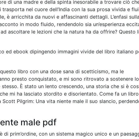
ore di una madre e della spinta inesorabile a trovare ciò ch
 trasporta nel cuore dell’India con la sua prosa vivida e flu
, è arricchita da nuovi e affascinanti dettagli. L’enfasi sull
acconto in modo fluido, rendendolo sia un’esperienza eccit
 ascoltare le lezioni che la natura ha da offrire? Questo l
rico ed ebook dipingendo immagini vivide del libro italiano p
uesto libro con una dose sana di scetticismo, ma le
 hanno presto conquistato, e mi sono ritrovato a sostenere l
stesso. È stato un lento crescendo, una storia che si è cos
che mi ha lasciato stordito e disorientato. Come fa un libr
 Scott Pilgrim: Una vita niente male il suo slancio, perdend
iente male pdf
 è di prim’ordine, con un sistema magico unico e un paesag