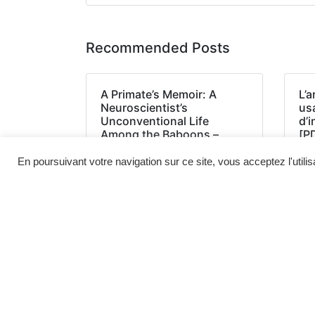
Recommended Posts
A Primate’s Memoir: A
L’a
Neuroscientist’s
us
Unconventional Life
d’
Among the Baboons –
[P
(EPUB, PDF, E-Book)
En poursuivant votre navigation sur ce site, vous acceptez l'utili