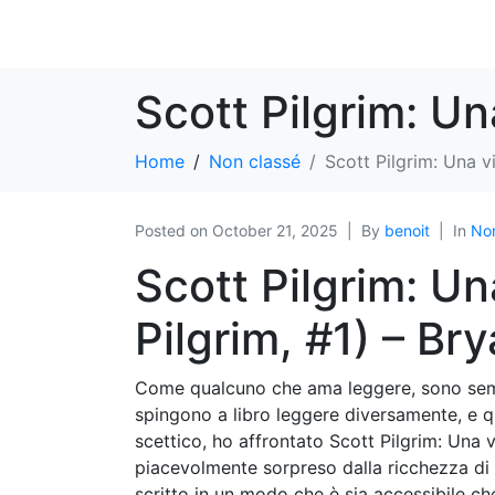
Scott Pilgrim: Un
Home
Non classé
Scott Pilgrim: Una vi
Posted on
October 21, 2025
By
benoit
In
Non
Scott Pilgrim: Un
Pilgrim, #1) – Br
Come qualcuno che ama leggere, sono sempre
spingono a libro leggere diversamente, e 
scettico, ho affrontato Scott Pilgrim: Una 
piacevolmente sorpreso dalla ricchezza di 
scritto in un modo che è sia accessibile che