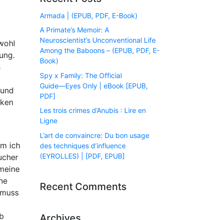
Armada | (EPUB, PDF, E-Book)
A Primate’s Memoir: A
Neuroscientist’s Unconventional Life
wohl
Among the Baboons – (EPUB, PDF, E-
ung.
Book)
s
Spy x Family: The Official
Guide―Eyes Only | eBook [EPUB,
 und
PDF]
nken
Les trois crimes d’Anubis : Lire en
Ligne
L’art de convaincre: Du bon usage
em ich
des techniques d’influence
(EYROLLES) | [PDF, EPUB]
ucher
 meine
ne
Recent Comments
 muss
b
Archives