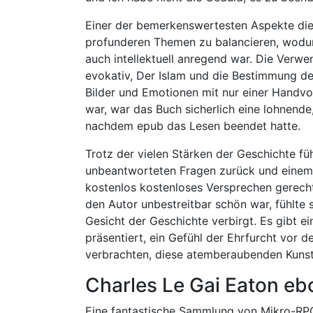
Einer der bemerkenswertesten Aspekte dies
profunderen Themen zu balancieren, wodur
auch intellektuell anregend war. Die Verw
evokativ, Der Islam und die Bestimmung d
Bilder und Emotionen mit nur einer Handvoll
war, war das Buch sicherlich eine lohnende
nachdem epub das Lesen beendet hatte.
Trotz der vielen Stärken der Geschichte fü
unbeantworteten Fragen zurück und einem G
kostenlos kostenloses Versprechen gerec
den Autor unbestreitbar schön war, fühlte 
Gesicht der Geschichte verbirgt. Es gibt e
präsentiert, ein Gefühl der Ehrfurcht vor
verbrachten, diese atemberaubenden Kunst
Charles Le Gai Eaton e
Eine fantastische Sammlung von Mikro-RPGs