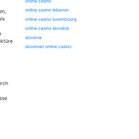
online casino
online casino lebanon
en,
ls
online casino luxembourg
online casino slovakia
e
slovenia
ektüre
slovenian online casino
urch
isse