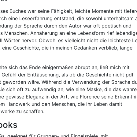
es Buches war seine Fähigkeit, leichte Momente mit tiefer
ch eine Leseerfahrung entstand, die sowohl unterhaltsam a
endung der Sprache durch den Autor war oft poetisch und
es Menschen. Annäherung an eine Lebensform rief lebendig
 Wörter hervor. Obwohl es vielleicht nicht die leichteste L
, eine Geschichte, die in meinen Gedanken verblieb, lange
hlte sich das Ende einigermaßen abrupt an, ließ mich mit
efühl der Enttäuschung, als ob die Geschichte nicht pdf
ht geworden wäre. Während die Verwendung der Sprache d
sie sich oft zu aufwendig an, wie eine Maske, die das wahre
ine gewisse Eleganz in der Art, wie Florence seine Erkenntn
 dem Handwerk und den Menschen, die ihr Leben damit
werke zu schaffen.
books
, geeignet für Gruppen- und Einzelspiele, mit