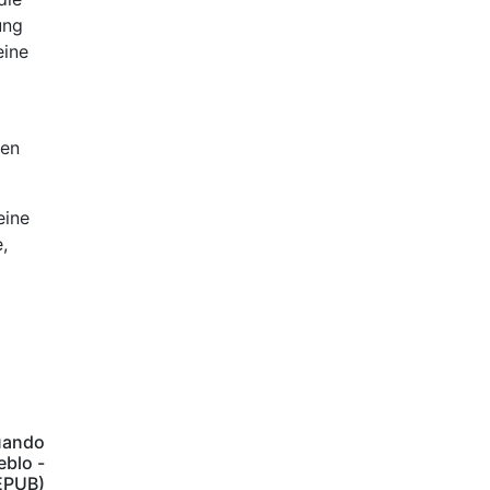
ung
eine
ten
eine
,
cuando
eblo -
EPUB)