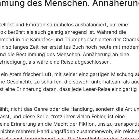
timmung des Menschen. Annäherun
Intellekt und Emotion so mühelos ausbalanciert, um eine
ok berührt als auch geistig anregend ist. Während die
nehmend in die Kampfes- und Triumphgeschichten der Charak
ein so langes Zeit her erstelltes Buch noch heute mit moder
m und die Bestimmung des Menschen. Annäherung an eine
efriedigung, als wäre eine Reise abgeschlossen.
ein Atem frischer Luft, mit seiner einzigartigen Mischung a
ine Geschichte zu schaffen, die sowohl unterhaltsam als au
st eine Erinnerung daran, dass jede Leser-Reise einzigartig
zählt, nicht das Genre oder die Handlung, sondern die Art u
st, und diese Serie, trotz ihrer vielen Fehler, ist eine
eine Erinnerung an die Macht der Fiktion, uns zu transporti
eschichte mehrere Handlungsfäden zusammenwob, ein reiches
d als auch befriedigend war. Die Verpflichtung des Autors, 