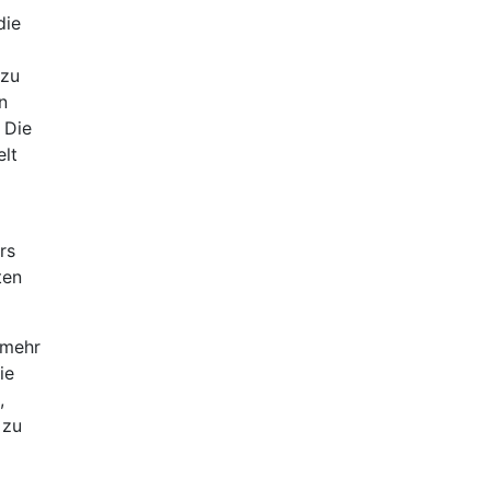
die
azu
n
 Die
elt
rs
ten
 mehr
ie
,
 zu