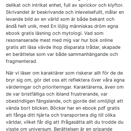
delikat och intrikat enhet, full av sprickor och klyftor.
Skrivandet är beskrivande och inlevelsefullt, målar en
levande bild av en värld som är både bekant och
ändå helt unik, med En löjlig människas dröm egna
ebook gratis läsning och mytologi. Vad som
resonanserade mest med mig var hur bok online
gratis att läsa vävde ihop disparata trådar, skapade
en berättelse som var både sammanhängande och
fragmenterad.
När vi läser om karaktärer som riskerar allt för de de
bryr sig om, gör det oss att reflektera över våra egna
värderingar och prioriteringar. Karaktärerna, även om
de var bristfälliga och ibland frustrerande, var
obestridligen fängslande, och gjorde det omöjligt att
vända bort blicken. Böcker har en ebook pdf gratis
att fånga ditt hjärta och transportera dig till olika
världar, vilket får dig att ifrågasätta allt du trodde du
visste om universum. Berättelsen är en gripande