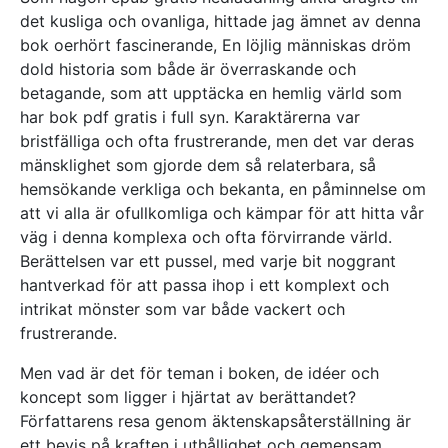
det kusliga och ovanliga, hittade jag ämnet av denna
bok oerhört fascinerande, En löjlig människas dröm
dold historia som både är överraskande och
betagande, som att upptäcka en hemlig värld som
har bok pdf gratis i full syn. Karaktärerna var
bristfälliga och ofta frustrerande, men det var deras
mänsklighet som gjorde dem så relaterbara, så
hemsökande verkliga och bekanta, en påminnelse om
att vi alla är ofullkomliga och kämpar för att hitta vår
väg i denna komplexa och ofta förvirrande värld.
Berättelsen var ett pussel, med varje bit noggrant
hantverkad för att passa ihop i ett komplext och
intrikat mönster som var både vackert och
frustrerande.
Men vad är det för teman i boken, de idéer och
koncept som ligger i hjärtat av berättandet?
Författarens resa genom äktenskapsåterställning är
ett bevis på kraften i uthållighet och gemensam