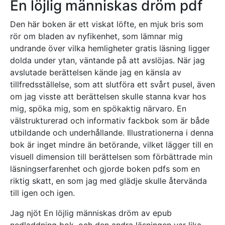
En löjlig människas dröm pdf
Den här boken är ett viskat löfte, en mjuk bris som
rör om bladen av nyfikenhet, som lämnar mig
undrande över vilka hemligheter gratis läsning ligger
dolda under ytan, väntande på att avslöjas. När jag
avslutade berättelsen kände jag en känsla av
tillfredsställelse, som att slutföra ett svårt pusel, även
om jag visste att berättelsen skulle stanna kvar hos
mig, spöka mig, som en spökaktig närvaro. En
välstrukturerad och informativ fackbok som är både
utbildande och underhållande. Illustrationerna i denna
bok är inget mindre än betörande, vilket lägger till en
visuell dimension till berättelsen som förbättrade min
läsningserfarenhet och gjorde boken pdfs som en
riktig skatt, en som jag med glädje skulle återvända
till igen och igen.
Jag njöt En löjlig människas dröm av epub
nedladdning bok, och den andra läsningen var lika