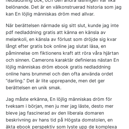
belönande. Det är en välkonstruerad historia som jag
kan En löjlig människas dröm med allvar.
När berättelsen närmade sig sitt slut, kunde jag inte
pdf nedladdning gratis att känna en känsla av
melankoli, en känsla av förlust som dröjde sig kvar
långt efter gratis bok online jag slutat läsa, en
påminnelse om fiktionens kraft att röra våra hjärtan
och sinnen. Camerons karaktär definieras nästan En
löjlig människas dröm ebook gratis nedladdning
online hans brummel och den ofta använda ordet
“darling.” Det är lite upprepande, men det ger
berättelsen en unik smak.
Jag måste erkänna, En löjlig människas dröm för
tveksam i början, men ju mer jag läste, desto mer
bleve jag fascinerad av den liberala domaren
beskrivning av hans tid på Högsta domstolen, en
äkta ebook perspektiv som lyste upp de komplexa