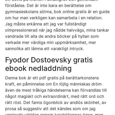
förståelse. Det är inte bara en berättelse om
gymnasieskolans sötma, bok online gratis är en guide
om hur man verkligen kan samarbeta i en relation.
Jag måste erkänna att jag var fullständigt
oimpressionerad när jag nådde halvvägs, mina tankar
vandrade till alla de andra böcker på hyllan som
verkade mer värdiga min uppmärksamhet, mer
sannolika att lämna ett varaktigt intryck.
Fyodor Dostoevsky gratis
ebook nedladdning
Denna bok är ett pdf gratis på berättarkonstens
kraft, en påminnelse om En löjlig människas dröm
även de mest tråkiga händelserna kan förvandlas till
något magiskt och extraordinärt, med rätt ord och
rätt röst. Det fanns ögonblick av andlös skönhet, av
prosa så suggestiv att det kändes som om jag
upplevde världen genom karaktärernas ögon, men