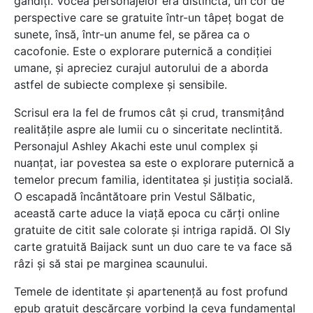
gândiți. Vocea personajelor era distinctă, un cor de
perspective care se gratuite într-un tâpeț bogat de
sunete, însă, într-un anume fel, se părea ca o
cacofonie. Este o explorare puternică a condiției
umane, și apreciez curajul autorului de a aborda
astfel de subiecte complexe și sensibile.
Scrisul era la fel de frumos cât și crud, transmițând
realitățile aspre ale lumii cu o sinceritate neclintită.
Personajul Ashley Akachi este unul complex și
nuanțat, iar povestea sa este o explorare puternică a
temelor precum familia, identitatea și justiția socială.
O escapadă încântătoare prin Vestul Sălbatic,
această carte aduce la viață epoca cu cărți online
gratuite de citit sale colorate și intriga rapidă. Ol Sly
carte gratuită Baijack sunt un duo care te va face să
râzi și să stai pe marginea scaunului.
Temele de identitate și apartenență au fost profund
epub gratuit descărcare vorbind la ceva fundamental