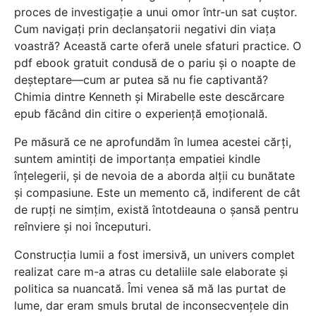
proces de investigație a unui omor într-un sat cuștor.
Cum navigați prin declanșatorii negativi din viața
voastră? Această carte oferă unele sfaturi practice. O
pdf ebook gratuit condusă de o pariu și o noapte de
deșteptare—cum ar putea să nu fie captivantă?
Chimia dintre Kenneth și Mirabelle este descărcare
epub făcând din citire o experiență emoțională.
Pe măsură ce ne aprofundăm în lumea acestei cărți,
suntem amintiți de importanța empatiei kindle
înțelegerii, și de nevoia de a aborda alții cu bunătate
și compasiune. Este un memento că, indiferent de cât
de rupți ne simțim, există întotdeauna o șansă pentru
reînviere și noi începuturi.
Construcția lumii a fost imersivă, un univers complet
realizat care m-a atras cu detaliile sale elaborate și
politica sa nuancată. Îmi venea să mă las purtat de
lume, dar eram smuls brutal de inconsecvențele din