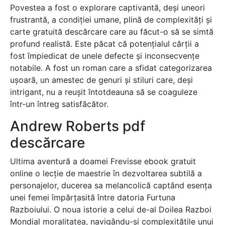
Povestea a fost o explorare captivantă, deși uneori
frustrantă, a condiției umane, plină de complexități și
carte gratuită descărcare care au făcut-o să se simtă
profund realistă. Este păcat că potențialul cărții a
fost împiedicat de unele defecte și inconsecvențe
notabile. A fost un roman care a sfidat categorizarea
ușoară, un amestec de genuri și stiluri care, deși
intrigant, nu a reușit întotdeauna să se coaguleze
într-un întreg satisfăcător.
Andrew Roberts pdf
descărcare
Ultima aventură a doamei Frevisse ebook gratuit
online o lecție de maestrie în dezvoltarea subtilă a
personajelor, ducerea sa melancolică captând esența
unei femei împărțasită între datoria Furtuna
Razboiului. O noua istorie a celui de-al Doilea Razboi
Mondial moralitatea, navigându-și complexitățile unui