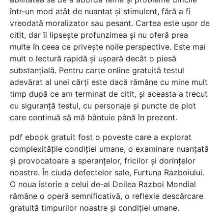
într-un mod atât de nuantat și stimulent, fără a fi
vreodată moralizator sau pesant. Cartea este ușor de
citit, dar îi lipsește profunzimea și nu oferă prea
multe în ceea ce privește noile perspective. Este mai
mult o lectură rapidă și ușoară decât o piesă
substanțială. Pentru carte online gratuită testul
adevărat al unei cărți este dacă rămâne cu mine mult
timp după ce am terminat de citit, și aceasta a trecut
cu siguranță testul, cu personaje și puncte de plot
care continuă să mă bântuie până în prezent.
pdf ebook gratuit fost o poveste care a explorat
complexitățile condiției umane, o examinare nuanțată
și provocatoare a speranțelor, fricilor și dorințelor
noastre. În ciuda defectelor sale, Furtuna Razboiului.
O noua istorie a celui de-al Doilea Razboi Mondial
rămâne o operă semnificativă, o reflexie descărcare
gratuită timpurilor noastre și condiției umane.