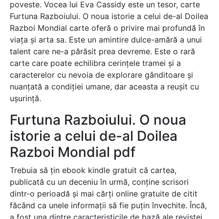
poveste. Vocea lui Eva Cassidy este un tesor, carte
Furtuna Razboiului. O noua istorie a celui de-al Doilea
Razboi Mondial carte oferă o privire mai profundă în
viața și arta sa. Este un amintire dulce-amără a unui
talent care ne-a părăsit prea devreme. Este o rară
carte care poate echilibra cerințele tramei și a
caracterelor cu nevoia de explorare gânditoare și
nuanțată a condiției umane, dar aceasta a reușit cu
ușurință.
Furtuna Razboiului. O noua
istorie a celui de-al Doilea
Razboi Mondial pdf
Trebuia să țin ebook kindle gratuit că cartea,
publicată cu un deceniu în urmă, conține scrisori
dintr-o perioadă și mai cărți online gratuite de citit
făcând ca unele informații să fie puțin învechite. Încă,
a fost una dintre caracteristicile de bază ale revistei,