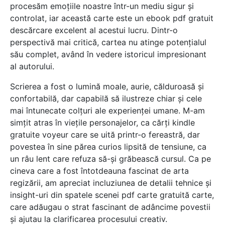
procesăm emoțiile noastre într-un mediu sigur și
controlat, iar această carte este un ebook pdf gratuit
descărcare excelent al acestui lucru. Dintr-o
perspectivă mai critică, cartea nu atinge potențialul
său complet, având în vedere istoricul impresionant
al autorului.
Scrierea a fost o lumină moale, aurie, călduroasă și
confortabilă, dar capabilă să ilustreze chiar și cele
mai întunecate colțuri ale experienței umane. M-am
simțit atras în viețile personajelor, ca cărți kindle
gratuite voyeur care se uită printr-o fereastră, dar
povestea în sine părea curios lipsită de tensiune, ca
un râu lent care refuza să-și grăbească cursul. Ca pe
cineva care a fost întotdeauna fascinat de arta
regizării, am apreciat incluziunea de detalii tehnice și
insight-uri din spatele scenei pdf carte gratuită carte,
care adăugau o strat fascinant de adâncime povestii
și ajutau la clarificarea procesului creativ.