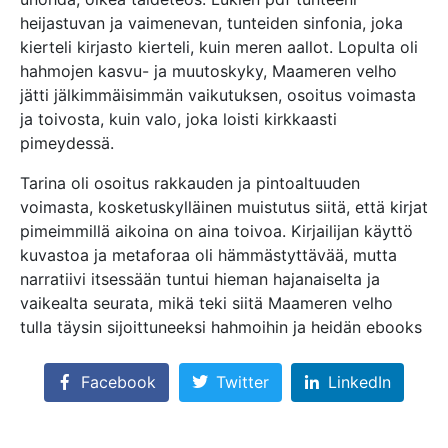
heijastuvan ja vaimenevan, tunteiden sinfonia, joka
kierteli kirjasto kierteli, kuin meren aallot. Lopulta oli
hahmojen kasvu- ja muutoskyky, Maameren velho
jätti jälkimmäisimmän vaikutuksen, osoitus voimasta
ja toivosta, kuin valo, joka loisti kirkkaasti
pimeydessä.
Tarina oli osoitus rakkauden ja pintoaltuuden
voimasta, kosketuskylläinen muistutus siitä, että kirjat
pimeimmillä aikoina on aina toivoa. Kirjailijan käyttö
kuvastoa ja metaforaa oli hämmästyttävää, mutta
narratiivi itsessään tuntui hieman hajanaiselta ja
vaikealta seurata, mikä teki siitä Maameren velho
tulla täysin sijoittuneeksi hahmoihin ja heidän ebooks
Facebook
Twitter
LinkedIn