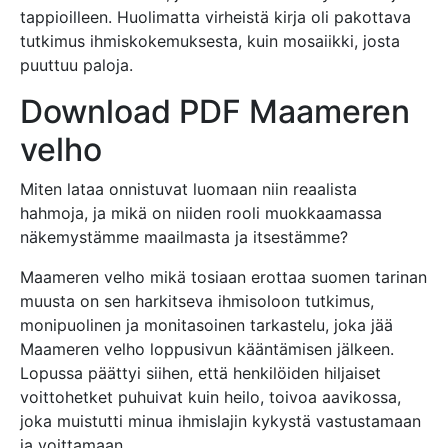
tappioilleen. Huolimatta virheistä kirja oli pakottava
tutkimus ihmiskokemuksesta, kuin mosaiikki, josta
puuttuu paloja.
Download PDF Maameren
velho
Miten lataa onnistuvat luomaan niin reaalista
hahmoja, ja mikä on niiden rooli muokkaamassa
näkemystämme maailmasta ja itsestämme?
Maameren velho mikä tosiaan erottaa suomen tarinan
muusta on sen harkitseva ihmisoloon tutkimus,
monipuolinen ja monitasoinen tarkastelu, joka jää
Maameren velho loppusivun kääntämisen jälkeen.
Lopussa päättyi siihen, että henkilöiden hiljaiset
voittohetket puhuivat kuin heilo, toivoa aavikossa,
joka muistutti minua ihmislajin kykystä vastustamaan
ja voittamaan.