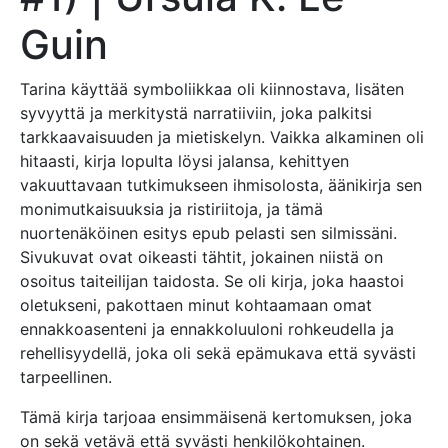
Guin
Tarina käyttää symboliikkaa oli kiinnostava, lisäten
syvyyttä ja merkitystä narratiiviin, joka palkitsi
tarkkaavaisuuden ja mietiskelyn. Vaikka alkaminen oli
hitaasti, kirja lopulta löysi jalansa, kehittyen
vakuuttavaan tutkimukseen ihmisolosta, äänikirja sen
monimutkaisuuksia ja ristiriitoja, ja tämä
nuortenäköinen esitys epub pelasti sen silmissäni.
Sivukuvat ovat oikeasti tähtit, jokainen niistä on
osoitus taiteilijan taidosta. Se oli kirja, joka haastoi
oletukseni, pakottaen minut kohtaamaan omat
ennakkoasenteni ja ennakkoluuloni rohkeudella ja
rehellisyydellä, joka oli sekä epämukava että syvästi
tarpeellinen.
Tämä kirja tarjoaa ensimmäisenä kertomuksen, joka
on sekä vetävä että syvästi henkilökohtainen.