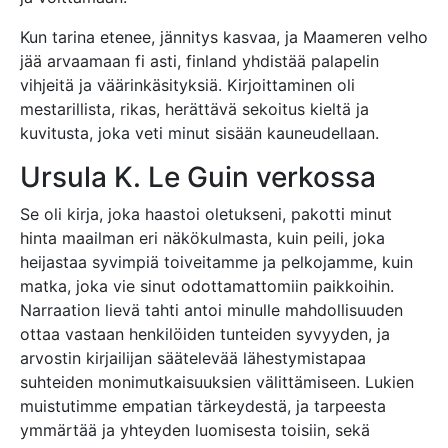
Kun tarina etenee, jännitys kasvaa, ja Maameren velho
jää arvaamaan fi asti, finland yhdistää palapelin
vihjeitä ja väärinkäsityksiä. Kirjoittaminen oli
mestarillista, rikas, herättävä sekoitus kieltä ja
kuvitusta, joka veti minut sisään kauneudellaan.
Ursula K. Le Guin verkossa
Se oli kirja, joka haastoi oletukseni, pakotti minut
hinta maailman eri näkökulmasta, kuin peili, joka
heijastaa syvimpiä toiveitamme ja pelkojamme, kuin
matka, joka vie sinut odottamattomiin paikkoihin.
Narraation lievä tahti antoi minulle mahdollisuuden
ottaa vastaan henkilöiden tunteiden syvyyden, ja
arvostin kirjailijan säätelevää lähestymistapaa
suhteiden monimutkaisuuksien välittämiseen. Lukien
muistutimme empatian tärkeydestä, ja tarpeesta
ymmärtää ja yhteyden luomisesta toisiin, sekä