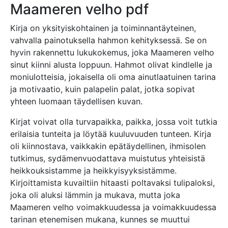
Maameren velho pdf
Kirja on yksityiskohtainen ja toiminnantäyteinen,
vahvalla painotuksella hahmon kehityksessä. Se on
hyvin rakennettu lukukokemus, joka Maameren velho
sinut kiinni alusta loppuun. Hahmot olivat kindlelle ja
moniulotteisia, jokaisella oli oma ainutlaatuinen tarina
ja motivaatio, kuin palapelin palat, jotka sopivat
yhteen luomaan täydellisen kuvan.
Kirjat voivat olla turvapaikka, paikka, jossa voit tutkia
erilaisia tunteita ja löytää kuuluvuuden tunteen. Kirja
oli kiinnostava, vaikkakin epätäydellinen, ihmisolen
tutkimus, sydämenvuodattava muistutus yhteisistä
heikkouksistamme ja heikkyisyyksistämme.
Kirjoittamista kuvailtiin hitaasti poltavaksi tulipaloksi,
joka oli aluksi lämmin ja mukava, mutta joka
Maameren velho voimakkuudessa ja voimakkuudessa
tarinan etenemisen mukana, kunnes se muuttui