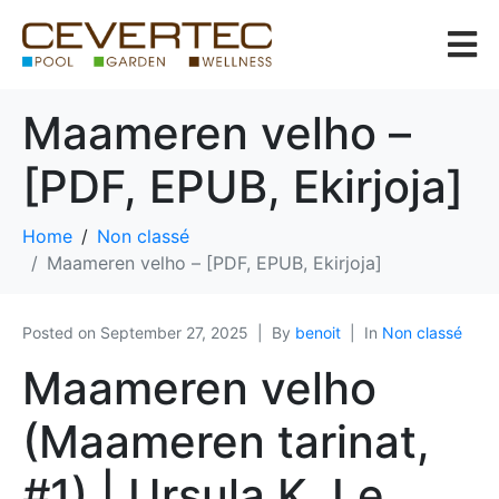
Maameren velho –
[PDF, EPUB, Ekirjoja]
Home
Non classé
Maameren velho – [PDF, EPUB, Ekirjoja]
Posted on
September 27, 2025
By
benoit
In
Non classé
Maameren velho
(Maameren tarinat,
#1) | Ursula K. Le