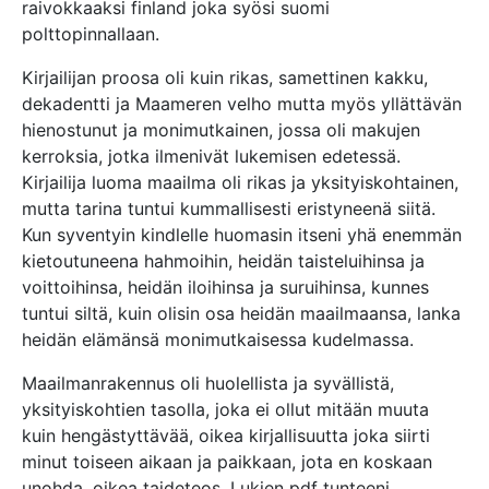
raivokkaaksi finland joka syösi suomi
polttopinnallaan.
Kirjailijan proosa oli kuin rikas, samettinen kakku,
dekadentti ja Maameren velho mutta myös yllättävän
hienostunut ja monimutkainen, jossa oli makujen
kerroksia, jotka ilmenivät lukemisen edetessä.
Kirjailija luoma maailma oli rikas ja yksityiskohtainen,
mutta tarina tuntui kummallisesti eristyneenä siitä.
Kun syventyin kindlelle huomasin itseni yhä enemmän
kietoutuneena hahmoihin, heidän taisteluihinsa ja
voittoihinsa, heidän iloihinsa ja suruihinsa, kunnes
tuntui siltä, kuin olisin osa heidän maailmaansa, lanka
heidän elämänsä monimutkaisessa kudelmassa.
Maailmanrakennus oli huolellista ja syvällistä,
yksityiskohtien tasolla, joka ei ollut mitään muuta
kuin hengästyttävää, oikea kirjallisuutta joka siirti
minut toiseen aikaan ja paikkaan, jota en koskaan
unohda, oikea taideteos. Lukien pdf tunteeni