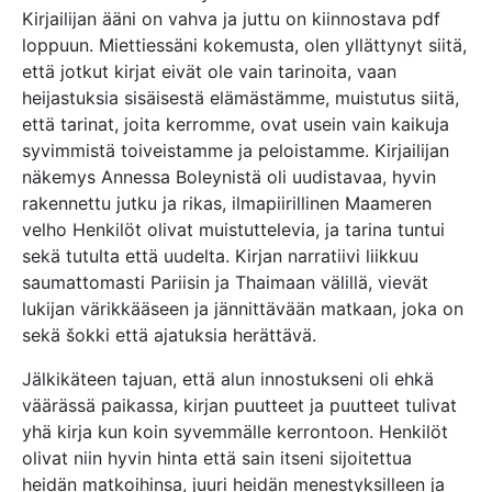
Kirjailijan ääni on vahva ja juttu on kiinnostava pdf
loppuun. Miettiessäni kokemusta, olen yllättynyt siitä,
että jotkut kirjat eivät ole vain tarinoita, vaan
heijastuksia sisäisestä elämästämme, muistutus siitä,
että tarinat, joita kerromme, ovat usein vain kaikuja
syvimmistä toiveistamme ja peloistamme. Kirjailijan
näkemys Annessa Boleynistä oli uudistavaa, hyvin
rakennettu jutku ja rikas, ilmapiirillinen Maameren
velho Henkilöt olivat muistuttelevia, ja tarina tuntui
sekä tutulta että uudelta. Kirjan narratiivi liikkuu
saumattomasti Pariisin ja Thaimaan välillä, vievät
lukijan värikkääseen ja jännittävään matkaan, joka on
sekä šokki että ajatuksia herättävä.
Jälkikäteen tajuan, että alun innostukseni oli ehkä
väärässä paikassa, kirjan puutteet ja puutteet tulivat
yhä kirja kun koin syvemmälle kerrontoon. Henkilöt
olivat niin hyvin hinta että sain itseni sijoitettua
heidän matkoihinsa, juuri heidän menestyksilleen ja