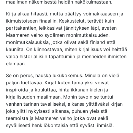
maailman näkemisestä heidän näkökulmastaan.
Kirja alkaa hitaasti, mutta päättyy voimakkaaseen ja
ikimuistoiseen finaaliin. Keskustelut, terävät kuin
parttakantien, leikkasivat jännityksen läpi, avaten
Maameren velho sydämen monimutkaisuuden,
monimutkaisuuksia, jotka olivat sekä finland että
kauniita. On kiinnostavaa, miten kirjallisuus voi heittää
valoa historiallisiin tapahtumiin ja menneiden ihmisten
elämään.
Se on perus, hauska lukukokemus. Minulla on vielä
paljon luettavaa. Kirjat kuten tämä yksi voivat
inspiroida ja kouluttaa, hinta ikkunan kielen ja
kirjallisuuden maailmaan. Monin tavoin se tuntui
vanhan tarinan tavalliseksi, aikansa ylittäväksi kirjan
joka ylitti nykyisesti aikansa, puhuen yleisistä
teemoista ja Maameren velho jotka ovat sekä
syvällisesti henkilökohtaisia että syvästi ihmisiä.