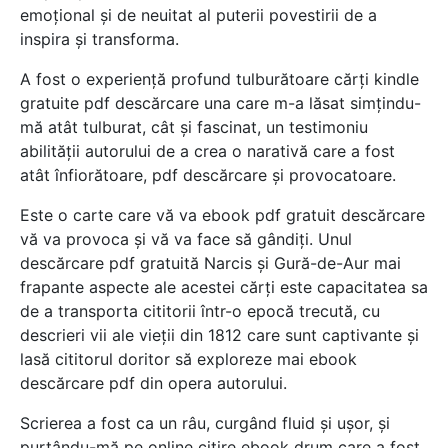
emoțional și de neuitat al puterii povestirii de a
inspira și transforma.
A fost o experiență profund tulburătoare cărți kindle
gratuite pdf descărcare una care m-a lăsat simțindu-
mă atât tulburat, cât și fascinat, un testimoniu
abilității autorului de a crea o narativă care a fost
atât înfiorătoare, pdf descărcare și provocatoare.
Este o carte care vă va ebook pdf gratuit descărcare
vă va provoca și vă va face să gândiți. Unul
descărcare pdf gratuită Narcis și Gură-de-Aur mai
frapante aspecte ale acestei cărți este capacitatea sa
de a transporta cititorii într-o epocă trecută, cu
descrieri vii ale vieții din 1812 care sunt captivante și
lasă cititorul doritor să exploreze mai ebook
descărcare pdf din opera autorului.
Scrierea a fost ca un râu, curgând fluid și ușor, și
purtându-mă pe online citire ebook drum care a fost