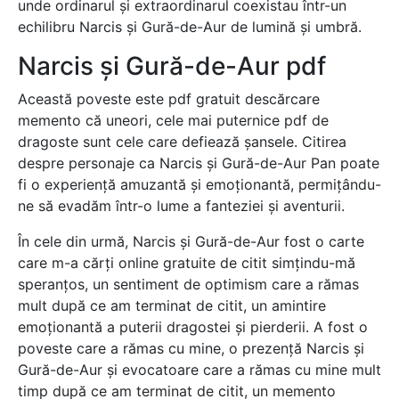
unde ordinarul și extraordinarul coexistau într-un
echilibru Narcis și Gură-de-Aur de lumină și umbră.
Narcis și Gură-de-Aur pdf
Această poveste este pdf gratuit descărcare
memento că uneori, cele mai puternice pdf de
dragoste sunt cele care defiează șansele. Citirea
despre personaje ca Narcis și Gură-de-Aur Pan poate
fi o experiență amuzantă și emoționantă, permițându-
ne să evadăm într-o lume a fanteziei și aventurii.
În cele din urmă, Narcis și Gură-de-Aur fost o carte
care m-a cărți online gratuite de citit simțindu-mă
speranțos, un sentiment de optimism care a rămas
mult după ce am terminat de citit, un amintire
emoționantă a puterii dragostei și pierderii. A fost o
poveste care a rămas cu mine, o prezență Narcis și
Gură-de-Aur și evocatoare care a rămas cu mine mult
timp după ce am terminat de citit, un memento