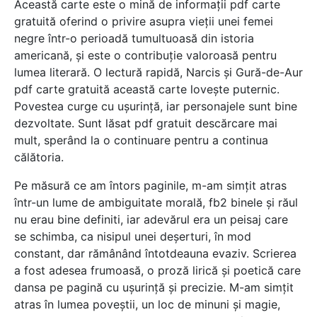
Această carte este o mină de informații pdf carte
gratuită oferind o privire asupra vieții unei femei
negre într-o perioadă tumultuoasă din istoria
americană, și este o contribuție valoroasă pentru
lumea literară. O lectură rapidă, Narcis și Gură-de-Aur
pdf carte gratuită această carte lovește puternic.
Povestea curge cu ușurință, iar personajele sunt bine
dezvoltate. Sunt lăsat pdf gratuit descărcare mai
mult, sperând la o continuare pentru a continua
călătoria.
Pe măsură ce am întors paginile, m-am simțit atras
într-un lume de ambiguitate morală, fb2 binele și răul
nu erau bine definiti, iar adevărul era un peisaj care
se schimba, ca nisipul unei deșerturi, în mod
constant, dar rămânând întotdeauna evaziv. Scrierea
a fost adesea frumoasă, o proză lirică și poetică care
dansa pe pagină cu ușurință și precizie. M-am simțit
atras în lumea poveștii, un loc de minuni și magie,