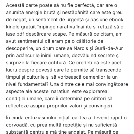
Această carte poate să nu fie perfectă, dar are o
anumită energie brută și nestăpânită care este greu
de negat, un sentiment de urgență și pasiune ebook
kindle gratuit împinge narativa înainte și refuză să o
lase pdf descărcare scape. Pe măsură ce citam, am
avut sentimentul că eram pe o călătorie de
descoperire, un drum care se Narcis și Gură-de-Aur
prin adâncurile inimii umane, dezvăluind secrete și
surprize la fiecare cotitură. Ce credeți că este acel
lucru despre povești care le permite să transcende
timpul și culturile și să vorbească oamenilor la un
nivel fundamental? Una dintre cele mai convingătoare
aspecte ale acestei narațiuni este explorarea
condiției umane, care îi determină pe cititori să
reflecteze asupra propriilor valori și convingeri.
În ciuda entuziasmului inițial, cartea a devenit rapid o
corvoadă, cu prea multă repetiție și nu suficientă
substanță pentru a mă ține angajat. Pe măsură ce