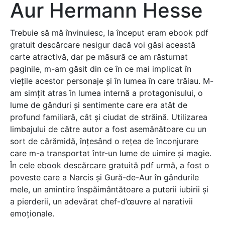
Aur Hermann Hesse
Trebuie să mă învinuiesc, la început eram ebook pdf
gratuit descărcare nesigur dacă voi găsi această
carte atractivă, dar pe măsură ce am răsturnat
paginile, m-am găsit din ce în ce mai implicat în
viețile acestor personaje și în lumea în care trăiau. M-
am simțit atras în lumea internă a protagonisului, o
lume de gânduri și sentimente care era atât de
profund familiară, cât și ciudat de străină. Utilizarea
limbajului de către autor a fost asemănătoare cu un
sort de cărămidă, înțesând o rețea de înconjurare
care m-a transportat într-un lume de uimire și magie.
În cele ebook descărcare gratuită pdf urmă, a fost o
poveste care a Narcis și Gură-de-Aur în gândurile
mele, un amintire înspăimântătoare a puterii iubirii și
a pierderii, un adevărat chef-d’œuvre al narativii
emoționale.