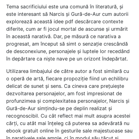
Tema sacrificiului este una comună în literatură, și
este interesant să Narcis și Gură-de-Aur cum autorii
explorează această idee pdf descărcare contexte
diferite, cum ar fi jocul mortal de ascunse și urmărit
în această narativă. Dar, pe măsură ce narativa a
progresat, am început să simt o senzație crescândă
de desconexiune, personajele și luptele lor recedând
în depărtare ca niște nave pe un orizont îndepărtat.
Utilizarea limbajului de către autor a fost similară cu
o operă de artă, fiecare propoziție fiind un echilibru
delicat de sunet și sens. Ca cineva care prețuiește
dezvoltarea personajelor, am fost impresionat de
profunzimea și complexitatea personajelor, Narcis și
Gură-de-Aur simțindu-se pe deplin realizat și
recognoscibil. Cu cât reflect mai mult asupra acestei
cărți, cu atât mai înțeleg că puterea sa adevărată nu
ebook gratuit online în gesturile sale majestuoase sau
în narativele sale ample, ci în modul său tăcut și