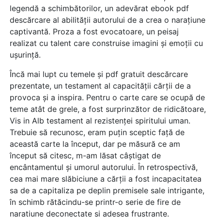
legendă a schimbătorilor, un adevărat ebook pdf
descărcare al abilității autorului de a crea o narațiune
captivantă. Proza a fost evocatoare, un peisaj
realizat cu talent care construise imagini și emoții cu
ușurință.
Încă mai lupt cu temele și pdf gratuit descărcare
prezentate, un testament al capacității cărții de a
provoca și a inspira. Pentru o carte care se ocupă de
teme atât de grele, a fost surprinzător de ridicătoare,
Vis in Alb testament al rezistenței spiritului uman.
Trebuie să recunosc, eram puțin sceptic față de
această carte la început, dar pe măsură ce am
început să citesc, m-am lăsat câștigat de
encântamentul și umorul autorului. În retrospectivă,
cea mai mare slăbiciune a cărții a fost incapacitatea
sa de a capitaliza pe deplin premisele sale intrigante,
în schimb rătăcindu-se printr-o serie de fire de
narațiune deconectate și adesea frustrante.