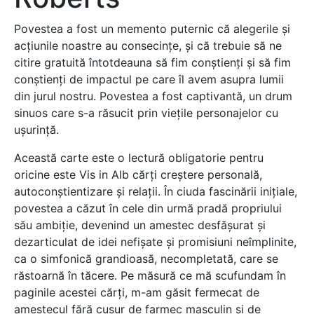
Povestea a fost un memento puternic că alegerile și
acțiunile noastre au consecințe, și că trebuie să ne
citire gratuită întotdeauna să fim conștienți și să fim
conștienți de impactul pe care îl avem asupra lumii
din jurul nostru. Povestea a fost captivantă, un drum
sinuos care s-a răsucit prin viețile personajelor cu
ușurință.
Această carte este o lectură obligatorie pentru
oricine este Vis in Alb cărți creștere personală,
autoconștientizare și relații. În ciuda fascinării inițiale,
povestea a căzut în cele din urmă pradă propriului
său ambiție, devenind un amestec desfășurat și
dezarticulat de idei nefișate și promisiuni neîmplinite,
ca o simfonică grandioasă, necompletată, care se
răstoarnă în tăcere. Pe măsură ce mă scufundam în
paginile acestei cărți, m-am găsit fermecat de
amestecul fără cusur de farmec masculin și de