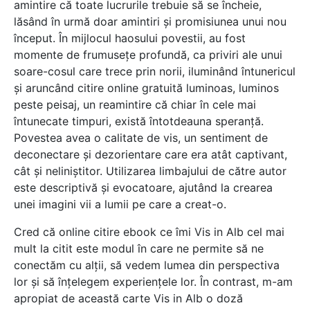
amintire că toate lucrurile trebuie să se încheie,
lăsând în urmă doar amintiri și promisiunea unui nou
început. În mijlocul haosului povestii, au fost
momente de frumusețe profundă, ca priviri ale unui
soare-cosul care trece prin norii, iluminând întunericul
și aruncând citire online gratuită luminoas, luminos
peste peisaj, un reamintire că chiar în cele mai
întunecate timpuri, există întotdeauna speranță.
Povestea avea o calitate de vis, un sentiment de
deconectare și dezorientare care era atât captivant,
cât și neliniștitor. Utilizarea limbajului de către autor
este descriptivă și evocatoare, ajutând la crearea
unei imagini vii a lumii pe care a creat-o.
Cred că online citire ebook ce îmi Vis in Alb cel mai
mult la citit este modul în care ne permite să ne
conectăm cu alții, să vedem lumea din perspectiva
lor și să înțelegem experiențele lor. În contrast, m-am
apropiat de această carte Vis in Alb o doză