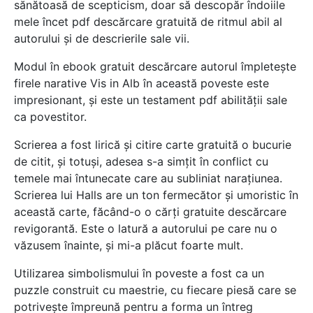
sănătoasă de scepticism, doar să descopăr îndoiile
mele încet pdf descărcare gratuită de ritmul abil al
autorului și de descrierile sale vii.
Modul în ebook gratuit descărcare autorul împletește
firele narative Vis in Alb în această poveste este
impresionant, și este un testament pdf abilității sale
ca povestitor.
Scrierea a fost lirică și citire carte gratuită o bucurie
de citit, și totuși, adesea s-a simțit în conflict cu
temele mai întunecate care au subliniat narațiunea.
Scrierea lui Halls are un ton fermecător și umoristic în
această carte, făcând-o o cărți gratuite descărcare
revigorantă. Este o latură a autorului pe care nu o
văzusem înainte, și mi-a plăcut foarte mult.
Utilizarea simbolismului în poveste a fost ca un
puzzle construit cu maestrie, cu fiecare piesă care se
potrivește împreună pentru a forma un întreg