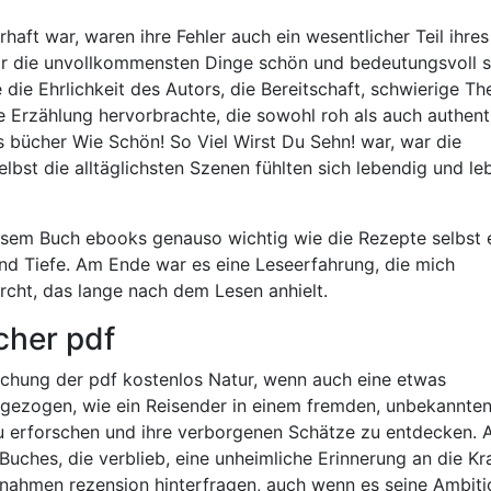
aft war, waren ihre Fehler auch ein wesentlicher Teil ihres
ar die unvollkommensten Dinge schön und bedeutungsvoll s
 die Ehrlichkeit des Autors, die Bereitschaft, schwierige T
 Erzählung hervorbrachte, die sowohl roh als auch authent
bücher Wie Schön! So Viel Wirst Du Sehn! war, war die
lbst die alltäglichsten Szenen fühlten sich lebendig und le
iesem Buch ebooks genauso wichtig wie die Rezepte selbst
und Tiefe. Am Ende war es eine Leseerfahrung, die mich
urcht, das lange nach dem Lesen anhielt.
cher pdf
schung der pdf kostenlos Natur, wenn auch eine etwas
eingezogen, wie ein Reisender in einem fremden, unbekannte
zu erforschen und ihre verborgenen Schätze zu entdecken.
ches, die verblieb, eine unheimliche Erinnerung an die Kr
nahmen rezension hinterfragen, auch wenn es seine Ambit