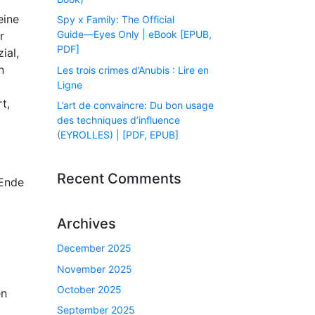
eine
Spy x Family: The Official
Guide―Eyes Only | eBook [EPUB,
r
PDF]
ial,
n
Les trois crimes d’Anubis : Lire en
Ligne
t,
L’art de convaincre: Du bon usage
des techniques d’influence
(EYROLLES) | [PDF, EPUB]
Recent Comments
 Ende
Archives
December 2025
November 2025
October 2025
en
September 2025