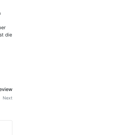
h
ber
st die
Review
Next