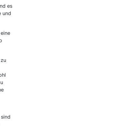
und es
e und
 eine
o
 zu
ohl
Du
ne
 sind
u