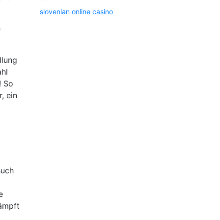
slovenian online casino
e
dlung
ahl
! So
, ein
Buch
e
dämpft