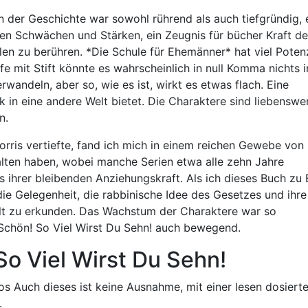
 der Geschichte war sowohl rührend als auch tiefgründig, 
n Schwächen und Stärken, ein Zeugnis für bücher Kraft de
en zu berühren. *Die Schule für Ehemänner* hat viel Potenz
Affe mit Stift könnte es wahrscheinlich in null Komma nichts i
deln, aber so, wie es ist, wirkt es etwas flach. Eine
 in eine andere Welt bietet. Die Charaktere sind liebenswer
n.
orris vertiefte, fand ich mich in einem reichen Gewebe von
alten haben, wobei manche Serien etwa alle zehn Jahre
 ihrer bleibenden Anziehungskraft. Als ich dieses Buch zu
die Gelegenheit, die rabbinische Idee des Gesetzes und ihre
elt zu erkunden. Das Wachstum der Charaktere war so
Schön! So Viel Wirst Du Sehn! auch bewegend.
So Viel Wirst Du Sehn!
os Auch dieses ist keine Ausnahme, mit einer lesen dosiert
.