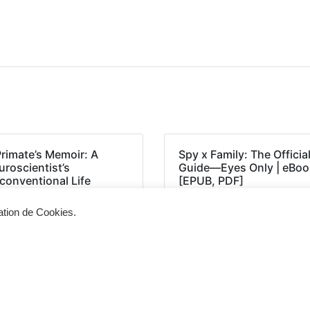
Primate’s Memoir: A
Spy x Family: The Officia
roscientist’s
Guide―Eyes Only | eBoo
conventional Life
[EPUB, PDF]
ong the Baboons –
PUB, PDF, E-Book)
sation de Cookies.